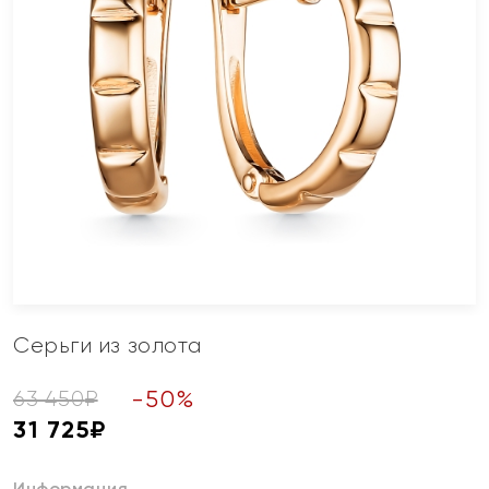
Серьги из золота
-
50
%
63 450
₽
31 725
₽
Информация