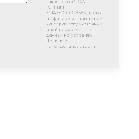
Тишеновской О.А.
(ОГРНИП
321435000026563) и его
аффилированным лицам
на обработку указанных
мной персональных
данных на условиях
Политики
конфиденциальности