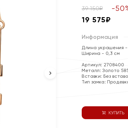
-
50
39 150
₽
19 575
₽
Информация
Длина украшения - 
Ширина - 0,3 см
Артикул: 2708400
Металл:
Золото 58
Вставки:
Без встав
Тип замка:
Продевк
КУПИТЬ