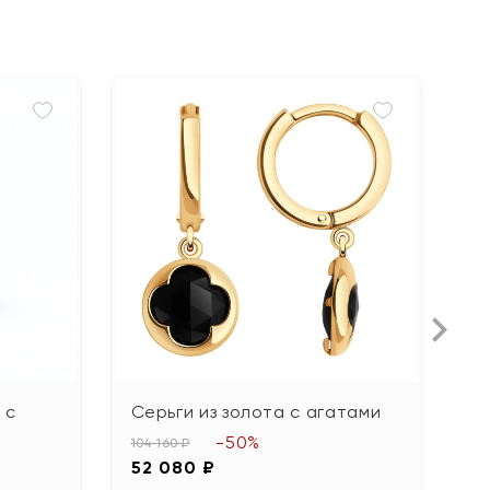
 с
Серьги из золота с агатами
С
б
-50%
104 160 ₽
52 080 ₽
14