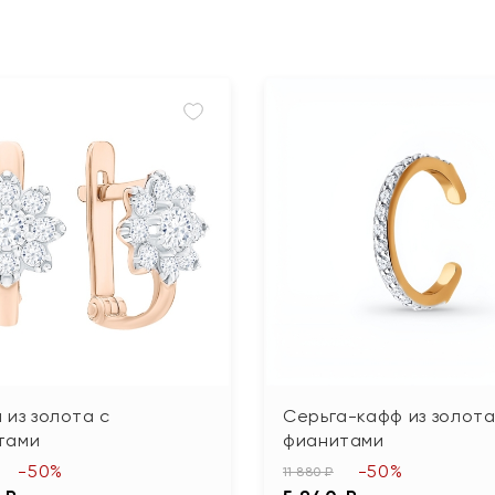
 из золота с
Серьга-кафф из золота
тами
фианитами
-50%
-50%
11 880 ₽