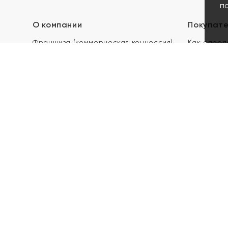
п
О компании
Покупат
Франшиза (коммерческая концессия)
Как опред
Карьера в ЯХОНТ
Акции
Контакты
Скупка и 
Магазины
Отзывы
Электронн
Правила п
подарочны