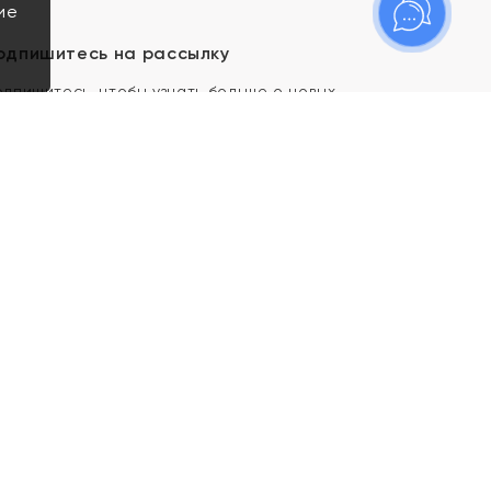
ие
одпишитесь на рассылку
одпишитесь, чтобы узнать больше о новых
оступлениях, новостях и спецпредложениях Яхонт!
Я даю свое согласие ИП Тишеновской О.А.
(ОГРНИП 321435000026563) и его
аффилированным лицам на обработку указанных
мной персональных данных на условиях
Политики
конфиденциальности