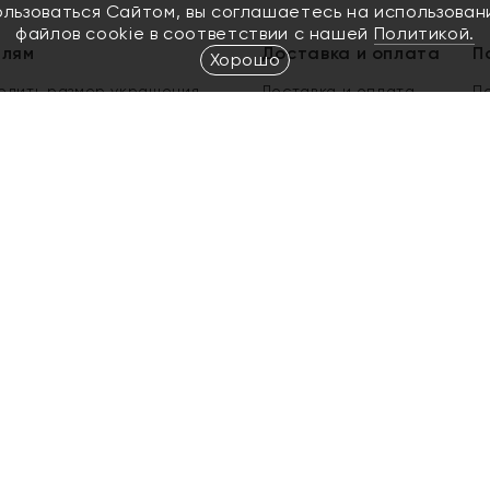
ользоваться Сайтом, вы соглашаетесь на использован
файлов cookie в соответствии с нашей
Политикой.
елям
Доставка и оплата
П
Хорошо
елить размер украшения
Доставка и оплата
П
п
обмен золота
ый подарочный сертификат
ользования Электронным
м сертификатом «Яхонт»