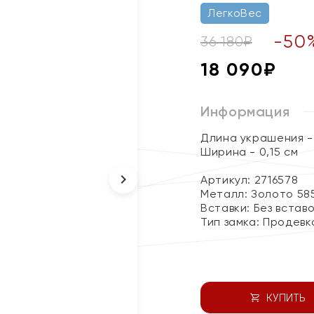
ЛегкоВес
-
50
36 180
₽
18 090
₽
Информация
Длина украшения - 
Ширина - 0,15 см
Артикул: 2716578
Металл:
Золото 58
Вставки:
Без встав
Тип замка:
Продевк
КУПИТЬ