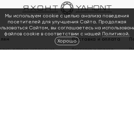
Мы используем cookie с целью анализа поведения
посетителей для улучшения Сайта. Продолжая
ользоваться Сайтом, вы соглашаетесь на использован
файлов cookie в соответствии с нашей
Политикой.
елям
Доставка и оплата
П
Хорошо
елить размер украшения
Доставка и оплата
П
п
обмен золота
ый подарочный сертификат
ользования Электронным
м сертификатом «Яхонт»