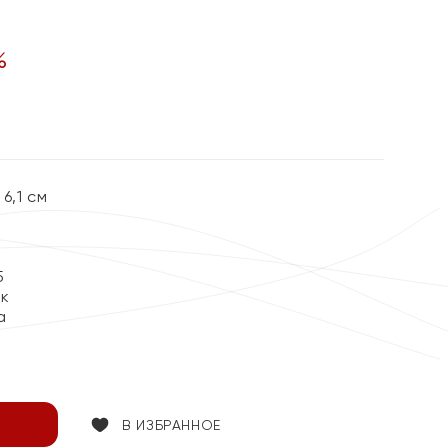
%
6,1 см
5
ок
а
В ИЗБРАННОЕ