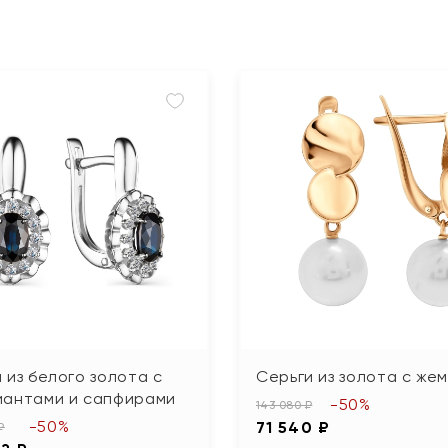
 из белого золота с
Серьги из золота с же
иантами и сапфирами
-50%
143 080 ₽
-50%
71 540 ₽
₽