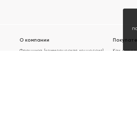
п
О компании
Покупат
Франшиза (коммерческая концессия)
Как опред
Карьера в ЯХОНТ
Акции
Контакты
Скупка и 
Магазины
Отзывы
Электронн
Правила п
подарочны