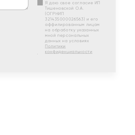
Я даю свое согласие ИП
Тишеновской О.А.
(ОГРНИП
321435000026563) и его
аффилированным лицам
на обработку указанных
мной персональных
данных на условиях
Политики
конфиденциальности