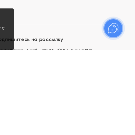
ие
одпишитесь на рассылку
одпишитесь, чтобы узнать больше о новых
оступлениях, новостях и спецпредложениях Яхонт!
Я даю свое согласие ИП Тишеновской О.А.
(ОГРНИП 321435000026563) и его
аффилированным лицам на обработку указанных
мной персональных данных на условиях
Политики