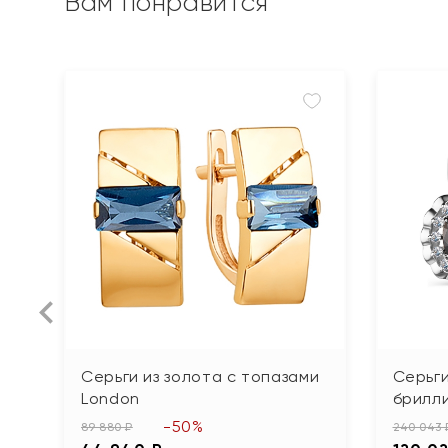
Вам понравится
Серьги из золота с топазами
Серьги
London
брилл
-50%
89 880 ₽
240 043 