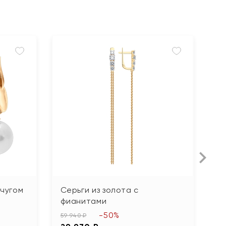
мчугом
Серьги из золота с
С
фианитами
ю
ф
-50%
59 940 ₽