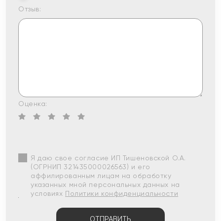
Отзыв:
Оценка:
Я даю свое согласие ИП Тишеновской О.А.
(ОГРНИП 321435000026563) и его
аффилированным лицам на обработку
указанных мной персональных данных на
условиях
Политики конфиденциальности
ОТПРАВИТЬ