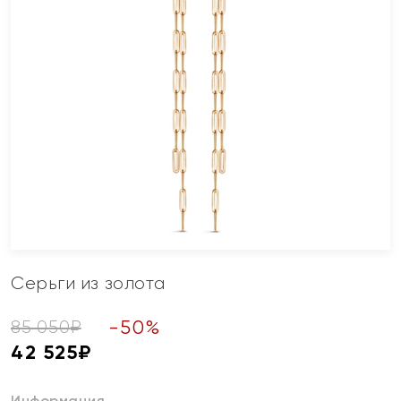
Серьги из золота
-
50
%
85 050
₽
42 525
₽
Информация