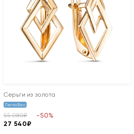
Серьги из золота
ЛегкоВес
-
50
%
55 080
₽
27 540
₽