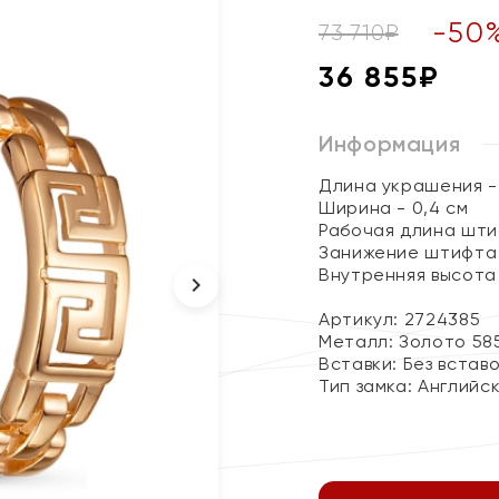
-
50
73 710
₽
36 855
₽
Информация
Длина украшения - 
Ширина - 0,4 см
Рабочая длина штиф
Занижение штифта 
Внутренняя высота 
Артикул: 2724385
Металл:
Золото 58
Вставки:
Без встав
Тип замка:
Английс