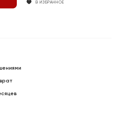
В ИЗБРАННОЕ
шениями
зврат
есяцев