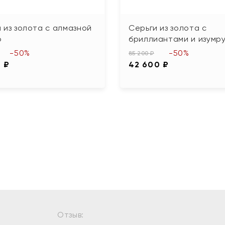
 из золота с алмазной
Серьги из золота с
ю
бриллиантами и изумр
-50%
-50%
85 200 ₽
0 ₽
42 600 ₽
Отзыв: