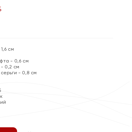
%
1,6 см
та - 0,6 см
- 0,2 см
серьги - 0,8 см
5
ок
кий