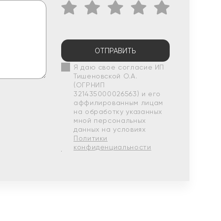
ОТПРАВИТЬ
Я даю свое согласие ИП
Тишеновской О.А.
(ОГРНИП
321435000026563) и его
аффилированным лицам
на обработку указанных
мной персональных
данных на условиях
Политики
конфиденциальности