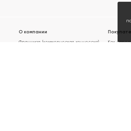
п
О компании
Покупат
Франшиза (коммерческая концессия)
Как опред
Карьера в ЯХОНТ
Акции
Контакты
Скупка и 
Магазины
Отзывы
Электронн
Правила п
подарочны