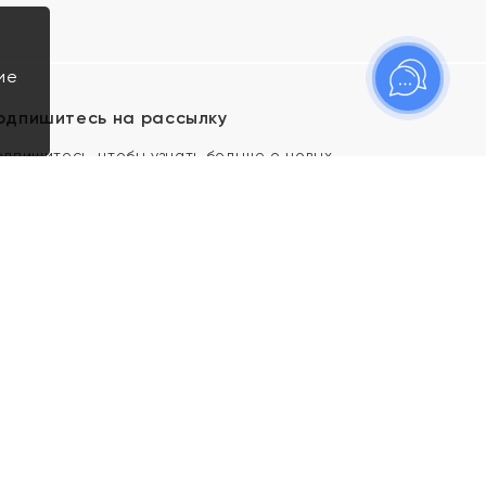
ие
одпишитесь на рассылку
одпишитесь, чтобы узнать больше о новых
оступлениях, новостях и спецпредложениях Яхонт!
Я даю свое согласие ИП Тишеновской О.А.
(ОГРНИП 321435000026563) и его
аффилированным лицам на обработку указанных
мной персональных данных на условиях
Политики
конфиденциальности