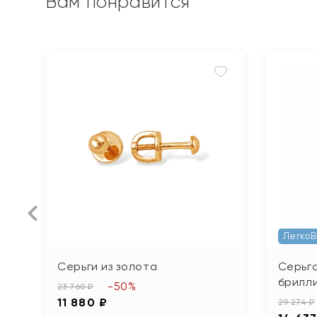
Вам понравится
Легко
Серьги из золота
Серьга
брилл
-50%
23 760 ₽
11 880 ₽
29 274 ₽