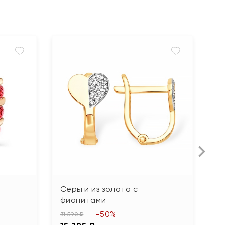
Серьги из золота с
С
фианитами
ф
-50%
31 590 ₽
52