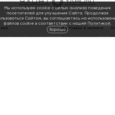
Мы используем cookie с целью анализа поведения
посетителей для улучшения Сайта. Продолжая
ользоваться Сайтом, вы соглашаетесь на использован
файлов cookie в соответствии с нашей
Политикой.
елям
Доставка и оплата
П
Хорошо
елить размер украшения
Доставка и оплата
П
п
обмен золота
ый подарочный сертификат
ользования Электронным
м сертификатом «Яхонт»