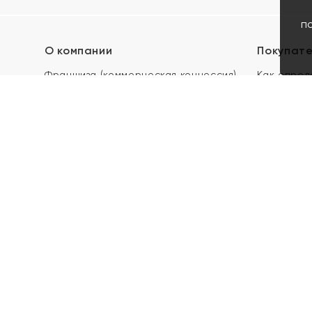
п
О компании
Покупат
Франшиза (коммерческая концессия)
Как опред
Карьера в ЯХОНТ
Акции
Контакты
Скупка и 
Магазины
Отзывы
Электронн
Правила п
подарочны