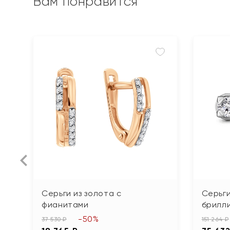
Вам понравится
Серьги из золота с
Серьги
фианитами
брилл
-50%
37 530 ₽
151 264 ₽