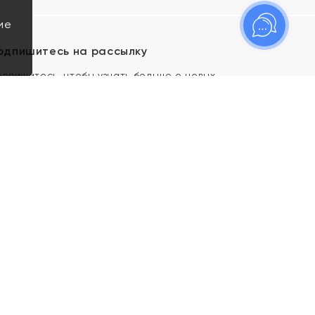
ие
одпишитесь на рассылку
одпишитесь, чтобы узнать больше о новых
оступлениях, новостях и спецпредложениях Яхонт!
Я даю свое согласие ИП Тишеновской О.А.
(ОГРНИП 321435000026563) и его
аффилированным лицам на обработку указанных
мной персональных данных на условиях
Политики
конфиденциальности