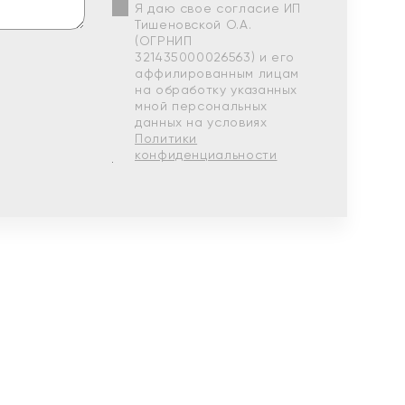
Я даю свое согласие ИП
Тишеновской О.А.
(ОГРНИП
321435000026563) и его
аффилированным лицам
на обработку указанных
мной персональных
данных на условиях
Политики
конфиденциальности