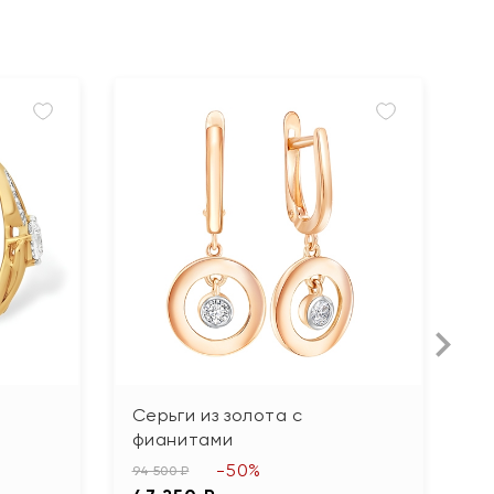
Серьги из золота с
С
фианитами
24
-50%
1
94 500 ₽