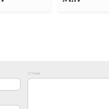
 ₽
39 825 ₽
Отзыв: