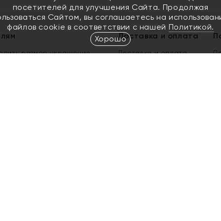
посетителей для улучшения Сайта. Продолжая
ользоваться Сайтом, вы соглашаетесь на использован
файлов cookie в соответствии с нашей
Политикой.
елям
Доставка и оплата
П
Хорошо
елить размер украшения
Доставка и оплата
П
п
обмен золота
ый подарочный сертификат
ользования Электронным
м сертификатом «Яхонт»