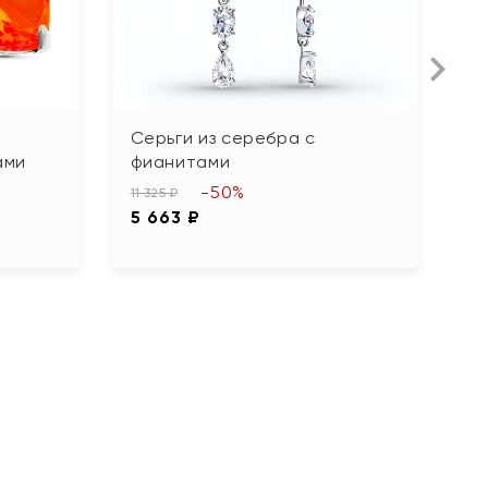
Серьги из серебра с
С
ами
фианитами
т
-50%
11 325 ₽
10
5 663 ₽
5