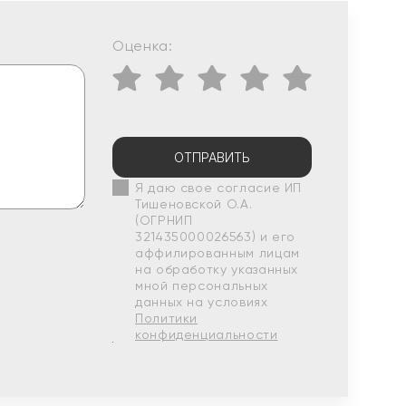
Оценка:
ОТПРАВИТЬ
Я даю свое согласие ИП
Тишеновской О.А.
(ОГРНИП
321435000026563) и его
аффилированным лицам
на обработку указанных
мной персональных
данных на условиях
Политики
конфиденциальности