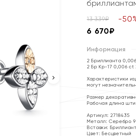
бриллианта
-
50
13 339
₽
6 670
₽
Информация
2 Бриллианта 0,00
2 Бр Кр-17 0,006 ct
Характеристики изд
могут незначитель
Размер декоративног
Рабочая длина штиф
Артикул: 2718435
Металл:
Серебро 9
Вставки:
Бриллиан
Цвет:
Бесцветный