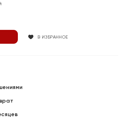
й
В ИЗБРАННОЕ
шениями
зврат
есяцев