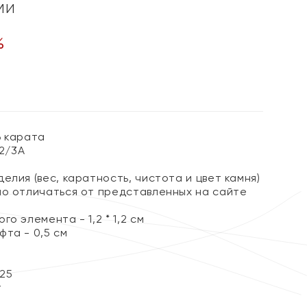
ми
%
6 карата
 2/3А
елия (вес, каратность, чистота и цвет камня)
но отличаться от представленных на сайте
о элемента - 1,2 * 1,2 см
та - 0,5 см
25
т