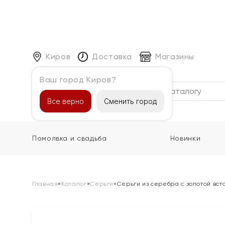
Киров
Доставка
Магазины
Ваш город Киров?
Каталог
Все верно
Сменить город
Помолвка и свадьба
Новинки
Главная
»
Каталог
»
Серьги
»
Серьги из серебра с золотой вст