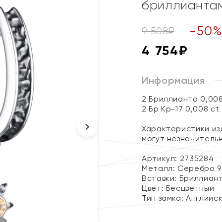
бриллианта
-
50
9 508
₽
4 754
₽
Информация
2 Бриллианта 0,00
2 Бр Кр-17 0,008 ct
Характеристики изд
могут незначитель
Артикул: 2735284
Металл:
Серебро 9
Вставки:
Бриллиан
Цвет:
Бесцветный
Тип замка:
Английс