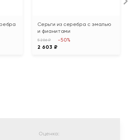
еребра
Серьги из серебра с эмалью
С
и фианитами
ф
-50%
5 206 ₽
2 
2 603 ₽
1
Оценка: