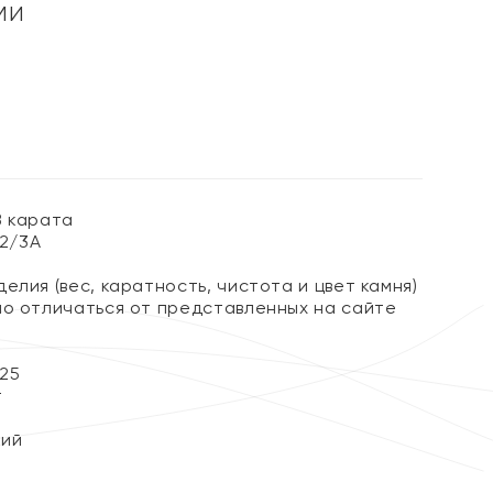
ми
%
8 карата
 2/3А
елия (вес, каратность, чистота и цвет камня)
но отличаться от представленных на сайте
25
т
кий