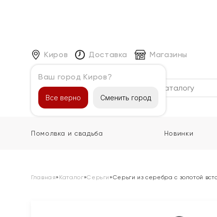
Киров
Доставка
Магазины
Ваш город Киров?
Каталог
Все верно
Сменить город
Помолвка и свадьба
Новинки
Главная
»
Каталог
»
Серьги
»
Серьги из серебра с золотой вст