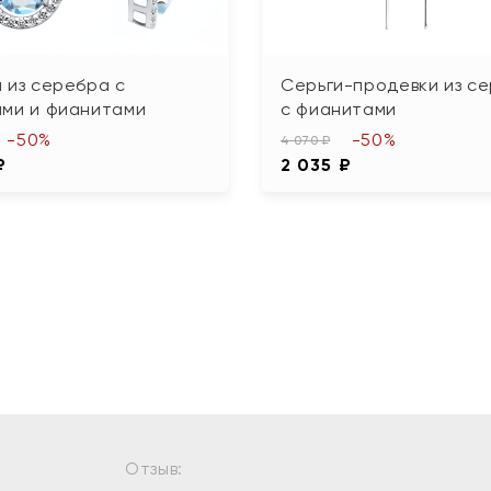
 из серебра с
Серьги-продевки из с
ами и фианитами
с фианитами
-50%
-50%
4 070 ₽
₽
2 035 ₽
Отзыв: