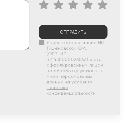
ОТПРАВИТЬ
Я даю свое согласие ИП
Тишеновской О.А.
(ОГРНИП
321435000026563) и его
аффилированным лицам
на обработку указанных
мной персональных
данных на условиях
Политики
конфиденциальности