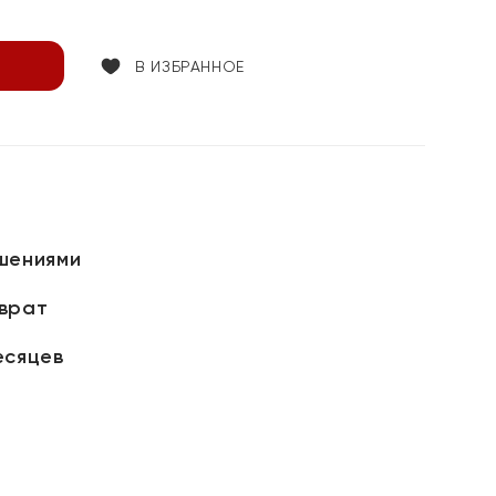
В ИЗБРАННОЕ
шениями
зврат
есяцев