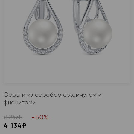
Серьги из серебра с жемчугом и
фианитами
-
50
%
8 267
₽
4 134
₽