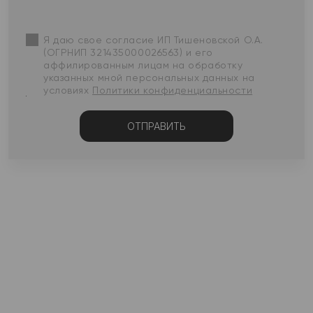
Я даю свое согласие ИП Тишеновской О.А.
(ОГРНИП 321435000026563) и его
аффилированным лицам на обработку
указанных мной персональных данных на
условиях
Политики конфиденциальности
ОТПРАВИТЬ