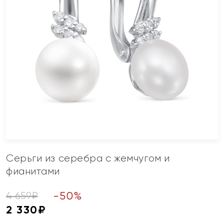
Серьги из серебра с жемчугом и
фианитами
-
50
%
4 659
₽
2 330
₽