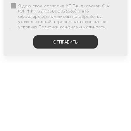
Я даю свое согласие ИП Тишеновской О.А.
(ОГРНИП 321435000026563) и его
аффилированным лицам на обработку
указанных мной персональных данных на
условиях
Политики конфиденциальности
ОТПРАВИТЬ