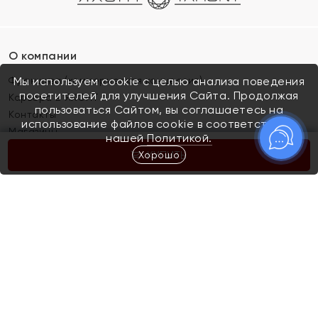
О компании
Франшиза (коммерческая концессия)
Мы используем cookie с целью анализа поведения
посетителей для улучшения Сайта. Продолжая
Карьера в ЯХОНТ
пользоваться Сайтом, вы соглашаетесь на
Контакты
использование файлов cookie в соответствии с
Магазины
нашей
Политикой.
Хорошо
КУПИТЬ
Покупателям
Как определить размер украшения
Киров
Акции
Магазины
Скупка и обмен золота
Отзывы
Электронный подарочный сертификат
Помолвка и свадьба
Правила пользования Электронным
Каталог
подарочным сертификатом «Яхонт»
Новинки