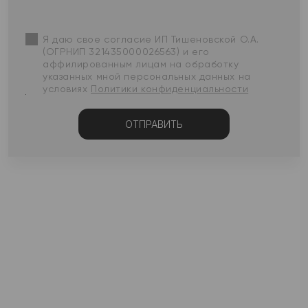
Я даю свое согласие ИП Тишеновской О.А.
(ОГРНИП 321435000026563) и его
аффилированным лицам на обработку
указанных мной персональных данных на
условиях
Политики конфиденциальности
ОТПРАВИТЬ