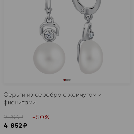
Серьги из серебра с жемчугом и
фианитами
-
50
%
9 704
₽
4 852
₽