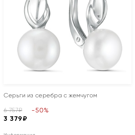
Серьги из серебра с жемчугом
-
50
%
6 757
₽
3 379
₽
Информация