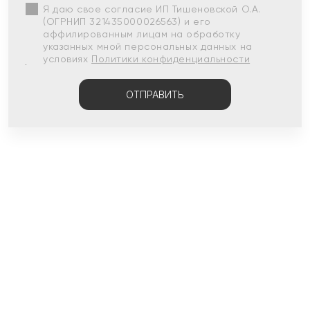
Я даю свое согласие ИП Тишеновской О.А.
(ОГРНИП 321435000026563) и его
аффилированным лицам на обработку
указанных мной персональных данных на
условиях
Политики конфиденциальности
ОТПРАВИТЬ