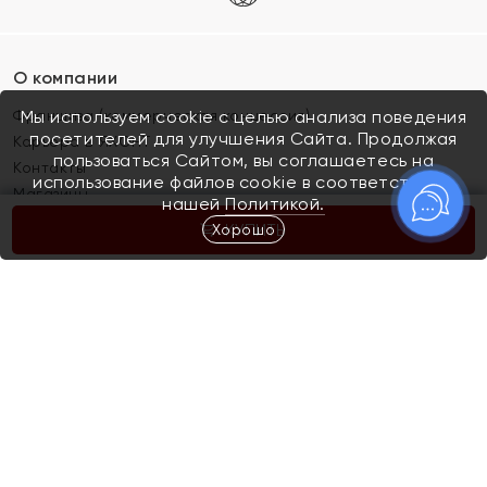
О компании
Франшиза (коммерческая концессия)
Мы используем cookie с целью анализа поведения
посетителей для улучшения Сайта. Продолжая
Карьера в ЯХОНТ
пользоваться Сайтом, вы соглашаетесь на
Контакты
использование файлов cookie в соответствии с
Магазины
нашей
Политикой.
Хорошо
КУПИТЬ
Покупателям
Как определить размер украшения
Киров
Акции
Магазины
Скупка и обмен золота
Отзывы
Электронный подарочный сертификат
Помолвка и свадьба
Правила пользования Электронным
Каталог
подарочным сертификатом «Яхонт»
Новинки