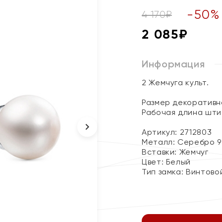
-
50
%
4 170
₽
2 085
₽
Информация
2 Жемчуга культ.
Размер декоративно
Рабочая длина шти
Артикул: 2712803
Металл:
Серебро 9
Вставки:
Жемчуг
Цвет:
Белый
Тип замка:
Винтово