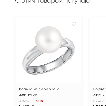
С этим товаром покупают
Кольцо из серебра с
Подвес
жемчугом
жемчу
-50%
3 259 ₽
2 496 ₽