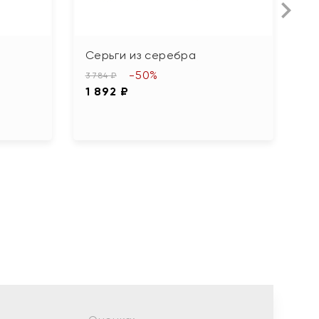
Серьги из серебра
С
ф
-50%
3 784 ₽
1 892 ₽
7 
3