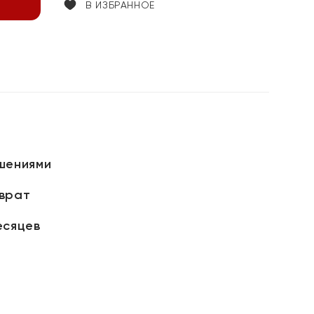
В ИЗБРАННОЕ
шениями
зврат
есяцев