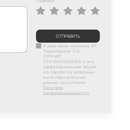
Оценка:
ОТПРАВИТЬ
Я даю свое согласие ИП
Тишеновской О.А.
(ОГРНИП
321435000026563) и его
аффилированным лицам
на обработку указанных
мной персональных
данных на условиях
Политики
конфиденциальности