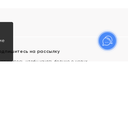
ие
одпишитесь на рассылку
одпишитесь, чтобы узнать больше о новых
оступлениях, новостях и спецпредложениях Яхонт!
Я даю свое согласие ИП Тишеновской О.А.