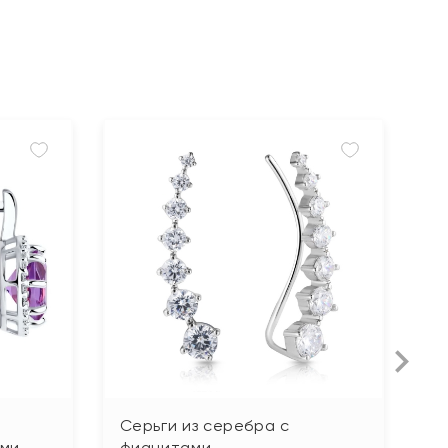
Серьги из серебра с
С
ами
фианитами
ю