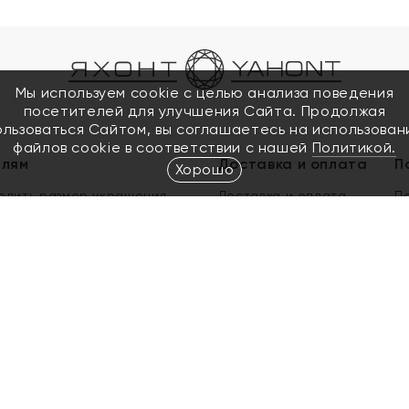
Мы используем cookie с целью анализа поведения
посетителей для улучшения Сайта. Продолжая
ользоваться Сайтом, вы соглашаетесь на использован
файлов cookie в соответствии с нашей
Политикой.
елям
Доставка и оплата
П
Хорошо
елить размер украшения
Доставка и оплата
П
п
обмен золота
ый подарочный сертификат
ользования Электронным
м сертификатом «Яхонт»