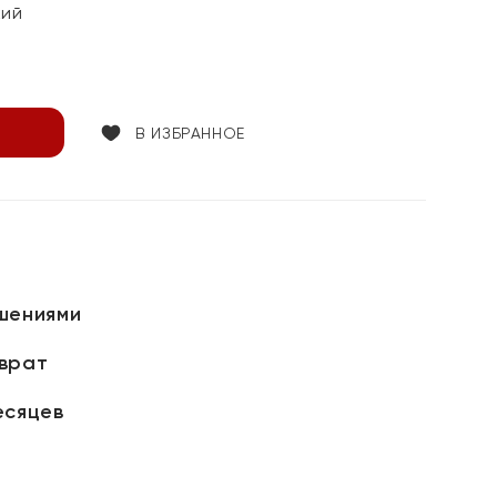
кий
В ИЗБРАННОЕ
шениями
зврат
есяцев