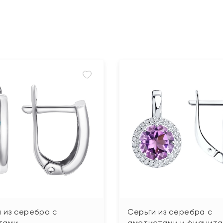
 из серебра с
Серьги из серебра с
тами
аметистами и фианит