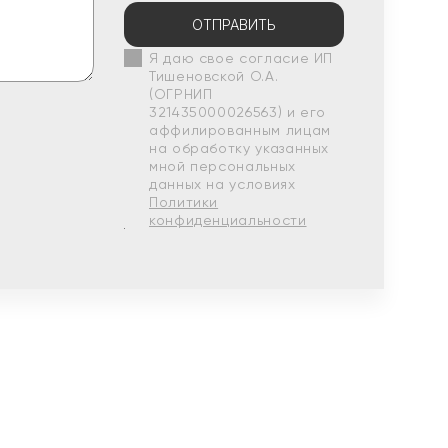
ОТПРАВИТЬ
Я даю свое согласие ИП
Тишеновской О.А.
(ОГРНИП
321435000026563) и его
аффилированным лицам
на обработку указанных
мной персональных
данных на условиях
Политики
конфиденциальности