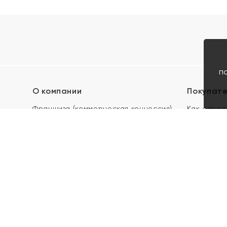
п
О компании
Покупат
Франшиза (коммерческая концессия)
Как опред
Карьера в ЯХОНТ
Акции
Контакты
Скупка и 
Магазины
Отзывы
Электронн
Правила п
подарочны