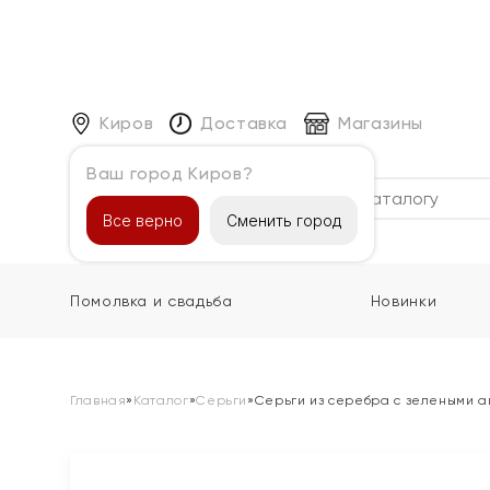
Киров
Доставка
Магазины
Ваш город Киров?
Каталог
Все верно
Сменить город
Помолвка и свадьба
Новинки
Главная
»
Каталог
»
Серьги
»
Серьги из серебра с зелеными а