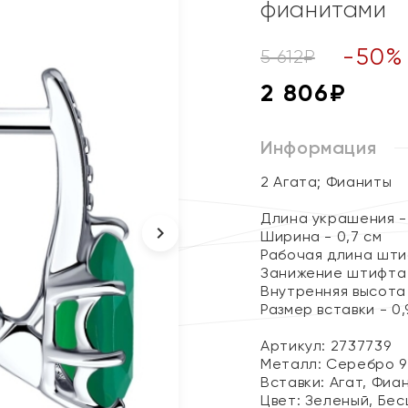
фианитами
-
50
%
5 612
₽
2 806
₽
Информация
2 Агата; Фианиты
Длина украшения - 
Ширина - 0,7 см
Рабочая длина штиф
Занижение штифта 
Внутренняя высота 
Размер вставки - 0,9
Артикул: 2737739
Металл:
Серебро 9
Вставки:
Агат, Фиа
Цвет:
Зеленый, Бес