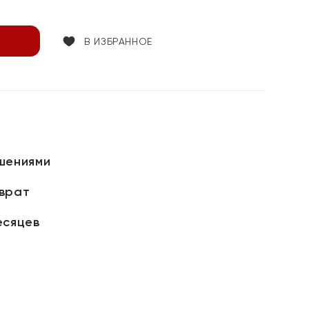
В ИЗБРАННОЕ
шениями
зврат
есяцев