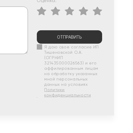
Оценка:
ОТПРАВИТЬ
Я даю свое согласие ИП
Тишеновской О.А.
(ОГРНИП
321435000026563) и его
аффилированным лицам
на обработку указанных
мной персональных
данных на условиях
Политики
конфиденциальности