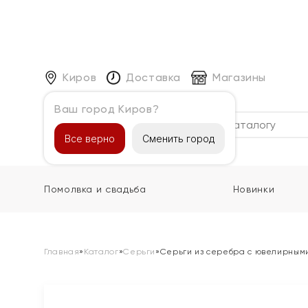
Киров
Доставка
Магазины
Ваш город Киров?
Каталог
Все верно
Сменить город
Помолвка и свадьба
Новинки
Главная
»
Каталог
»
Серьги
»
Серьги из серебра с ювелирным