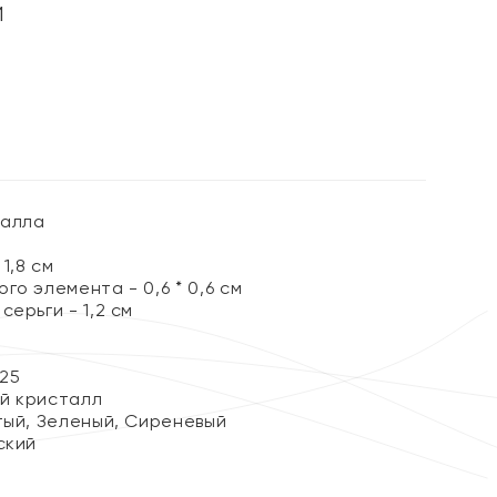
и
%
талла
1,8 см
го элемента - 0,6 * 0,6 см
серьги - 1,2 см
25
й кристалл
тый, Зеленый, Сиреневый
ский