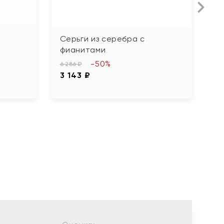
Серьги из серебра с
С
фианитами
26
-50%
1
6 286 ₽
3 143 ₽