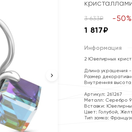
кристаллам
-
50
3 633
₽
1 817
₽
Информация
2 Ювелирных крис
Длина украшения - 
Размер декоративно
Внутренняя высота 
Артикул: 261267
Металл:
Серебро 9
Вставки:
Ювелирны
Цвет:
Голубой, Жел
Тип замка:
Француз