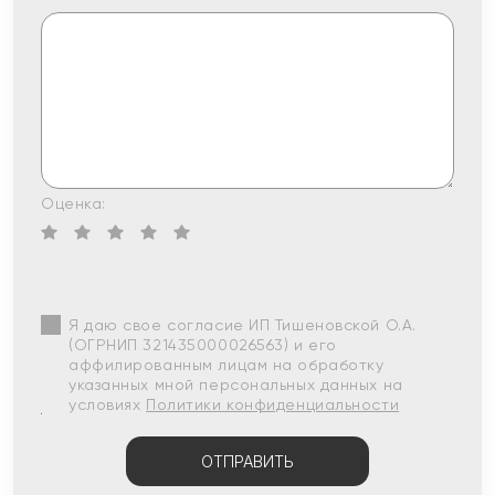
Оценка:
Я даю свое согласие ИП Тишеновской О.А.
(ОГРНИП 321435000026563) и его
аффилированным лицам на обработку
указанных мной персональных данных на
условиях
Политики конфиденциальности
ОТПРАВИТЬ