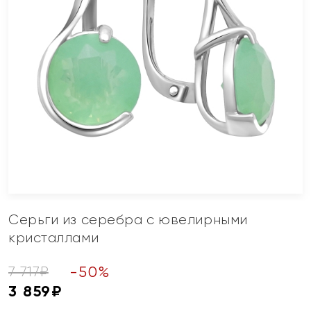
Серьги из серебра с ювелирными
кристаллами
-
50
%
7 717
₽
3 859
₽