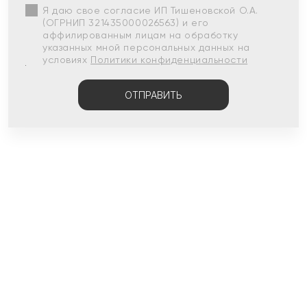
Я даю свое согласие ИП Тишеновской О.А.
(ОГРНИП 321435000026563) и его
аффилированным лицам на обработку
указанных мной персональных данных на
условиях
Политики конфиденциальности
ОТПРАВИТЬ