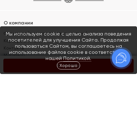
О компании
Франшиза (коммерческая концессия)
Мы используем cookie с целью анализа поведения
посетителей для улучшения Сайта. Продолжая
Карьера в ЯХОНТ
пользоваться Сайтом, вы соглашаетесь на
Контакты
использование файлов cookie в соответствии с
Магазины
нашей
Политикой.
Хорошо
КУПИТЬ
Покупателям
Как определить размер украшения
Киров
Акции
Магазины
Скупка и обмен золота
Отзывы
Электронный подарочный сертификат
Помолвка и свадьба
Правила пользования Электронным
Каталог
подарочным сертификатом «Яхонт»
Новинки