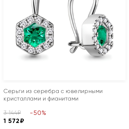
Серьги из серебра с ювелирными
кристаллами и фианитами
-
50
%
3 144
₽
1 572
₽