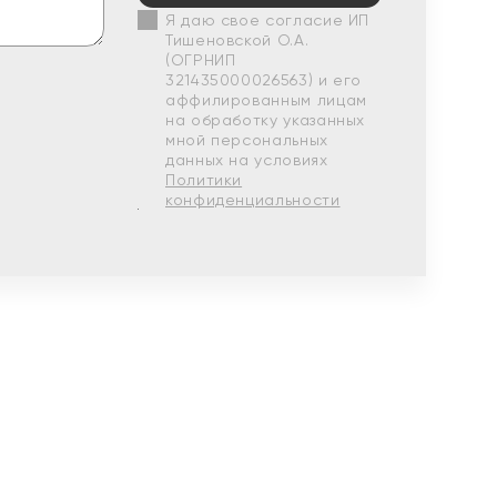
Я даю свое согласие ИП
Тишеновской О.А.
(ОГРНИП
321435000026563) и его
аффилированным лицам
на обработку указанных
мной персональных
данных на условиях
Политики
конфиденциальности