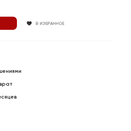
В ИЗБРАННОЕ
шениями
зврат
есяцев