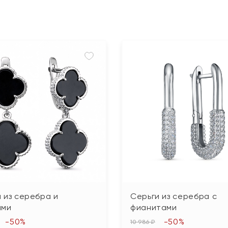
 из серебра и
Серьги из серебра с
ами
фианитами
-50%
-50%
10 986 ₽