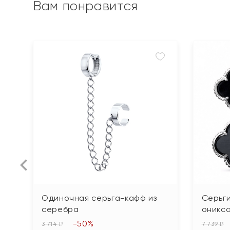
Вам понравится
Одиночная серьга-кафф из
Серьги
серебра
оникс
-50%
3 714 ₽
7 739 ₽