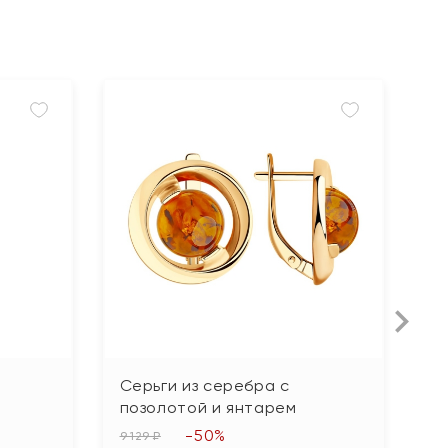
Серьги из серебра с
С
позолотой и янтарем
и
-50%
9 129 ₽
9 