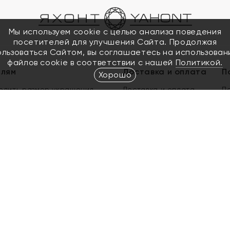
Мы используем cookie с целью анализа поведения
посетителей для улучшения Сайта. Продолжая
ользоваться Сайтом, вы соглашаетесь на использован
файлов cookie в соответствии с нашей
Политикой.
елям
Доставка и оплата
П
Хорошо
елить размер украшения
Доставка и оплата
П
п
обмен золота
ый подарочный сертификат
ользования Электронным
м сертификатом «Яхонт»