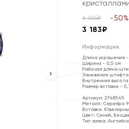
кристаллами
-
50
6 365
₽
3 183
₽
Информация
Длина украшения - 
Ширина - 0,5 см
Рабочая длина штиф
Занижение штифта 
Внутренняя высота 
Размер вставки - 0,7
Артикул: 2748545
Металл:
Серебро 9
Вставки:
Ювелирны
Цвет:
Синий, Бесцв
Тип замка:
Английс