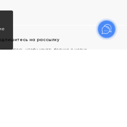
ие
одпишитесь на рассылку
одпишитесь, чтобы узнать больше о новых
оступлениях, новостях и спецпредложениях Яхонт!
Я даю свое согласие ИП Тишеновской О.А.
(ОГРНИП 321435000026563) и его
аффилированным лицам на обработку указанных