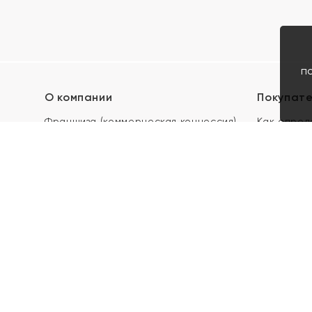
п
О компании
Покупат
Франшиза (коммерческая концессия)
Как опред
Карьера в ЯХОНТ
Акции
Контакты
Скупка и 
Магазины
Отзывы
Электронн
Правила п
подарочны