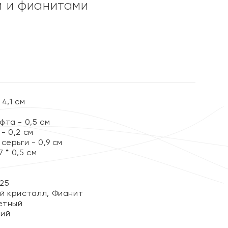
 и фианитами
%
4,1 см
та - 0,5 см
- 0,2 см
серьги - 0,9 см
 * 0,5 см
25
й кристалл, Фианит
етный
кий