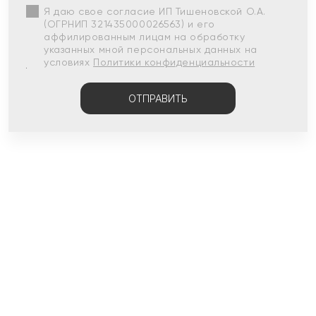
Я даю свое согласие ИП Тишеновской О.А.
(ОГРНИП 321435000026563) и его
аффилированным лицам на обработку
указанных мной персональных данных на
условиях
Политики конфиденциальности
ОТПРАВИТЬ