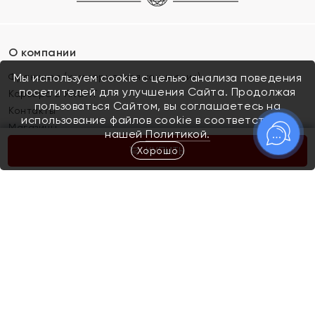
О компании
Франшиза (коммерческая концессия)
Мы используем cookie с целью анализа поведения
посетителей для улучшения Сайта. Продолжая
Карьера в ЯХОНТ
пользоваться Сайтом, вы соглашаетесь на
Контакты
использование файлов cookie в соответствии с
Магазины
нашей
Политикой.
Хорошо
КУПИТЬ
Покупателям
Как определить размер украшения
Киров
Акции
Магазины
Скупка и обмен золота
Отзывы
Электронный подарочный сертификат
Помолвка и свадьба
Правила пользования Электронным
Каталог
подарочным сертификатом «Яхонт»
Новинки