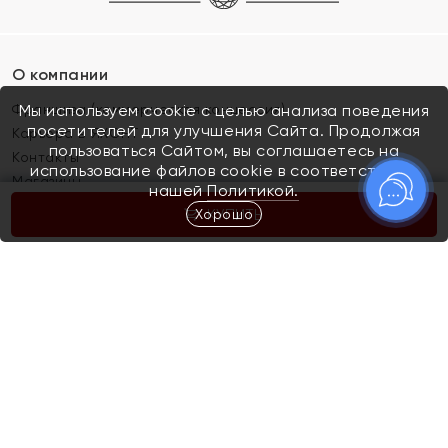
О компании
Франшиза (коммерческая концессия)
Мы используем cookie с целью анализа поведения
посетителей для улучшения Сайта. Продолжая
Карьера в ЯХОНТ
пользоваться Сайтом, вы соглашаетесь на
Контакты
использование файлов cookie в соответствии с
Магазины
нашей
Политикой.
Хорошо
КУПИТЬ
Покупателям
Как определить размер украшения
Киров
Акции
Магазины
Скупка и обмен золота
Отзывы
Электронный подарочный сертификат
Помолвка и свадьба
Правила пользования Электронным
Каталог
подарочным сертификатом «Яхонт»
Новинки