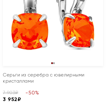
Серьги из серебра с ювелирными
кристаллами
-
50
%
7 903
₽
3 952
₽