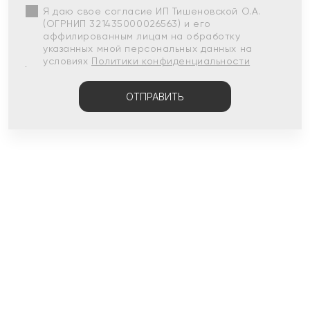
Я даю свое согласие ИП Тишеновской О.А.
(ОГРНИП 321435000026563) и его
аффилированным лицам на обработку
указанных мной персональных данных на
условиях
Политики конфиденциальности
ОТПРАВИТЬ