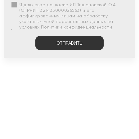
Я даю свое согласие ИП Тишеновской О.А.
(ОГРНИП 321435000026563) и его
аффилированным лицам на обработку
указанных мной персональных данных на
условиях
Политики конфиденциальности
ОТПРАВИТЬ