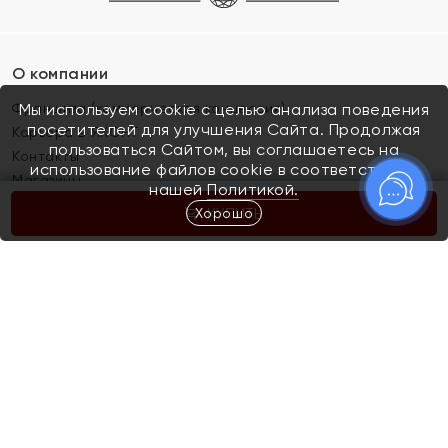
О компании
Франшиза (коммерческая концессия)
Мы используем cookie с целью анализа поведения
посетителей для улучшения Сайта. Продолжая
Карьера в ЯХОНТ
пользоваться Сайтом, вы соглашаетесь на
Контакты
использование файлов cookie в соответствии с
Магазины
нашей
Политикой.
Хорошо
КУПИТЬ
Покупателям
Как определить размер украшения
Киров
Акции
Магазины
Скупка и обмен золота
Отзывы
Электронный подарочный сертификат
Помолвка и свадьба
Правила пользования Электронным
Каталог
подарочным сертификатом «Яхонт»
Новинки