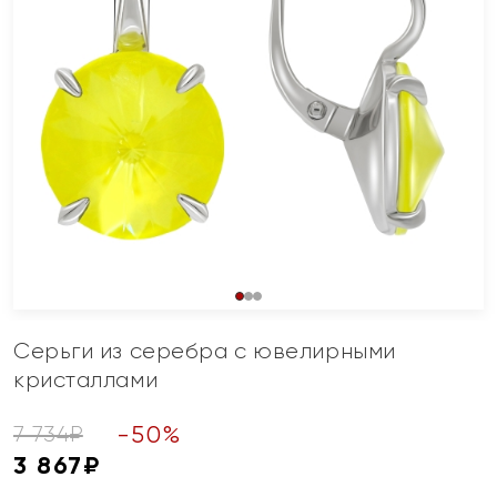
Серьги из серебра с ювелирными
кристаллами
-
50
%
7 734
₽
3 867
₽