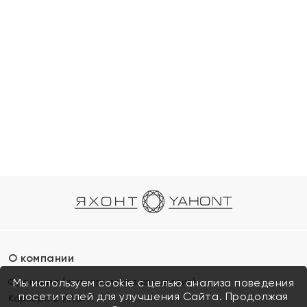
О компании
Франшиза (коммерческая концессия)
Мы используем cookie с целью анализа поведения
посетителей для улучшения Сайта. Продолжая
Карьера в ЯХОНТ