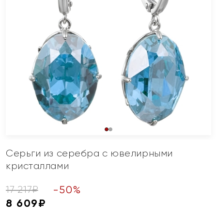
Серьги из серебра с ювелирными
кристаллами
-
50
%
17 217
₽
8 609
₽