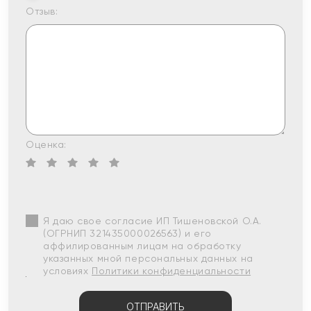
Отзыв:
Оценка:
Я даю свое согласие ИП Тишеновской О.А.
(ОГРНИП 321435000026563) и его
аффилированным лицам на обработку
указанных мной персональных данных на
условиях
Политики конфиденциальности
ОТПРАВИТЬ