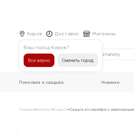
Киров
Доставка
Магазины
Ваш город Киров?
Каталог
Все верно
Сменить город
Помолвка и свадьба
Новинки
Главная
»
Каталог
»
Серьги
»
Серьги из серебра с ювелирным