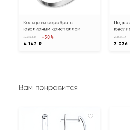
Кольцо из серебра с
Подвес
ювелирным кристаллом
ювели
-50%
8 283 ₽
6 071 ₽
4 142 ₽
3 036
Вам понравится