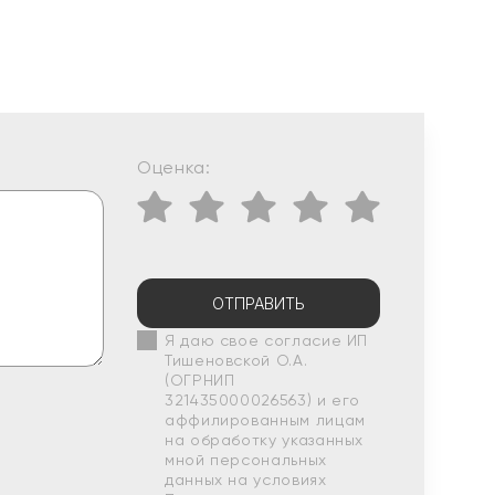
Оценка:
ОТПРАВИТЬ
Я даю свое согласие ИП
Тишеновской О.А.
(ОГРНИП
321435000026563) и его
аффилированным лицам
на обработку указанных
мной персональных
данных на условиях