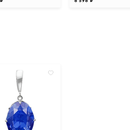
 ₽
8 598 ₽