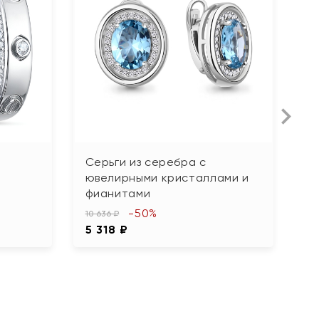
Серьги из серебра с
С
ювелирными кристаллами и
т
фианитами
6 
-50%
3
10 636 ₽
5 318 ₽