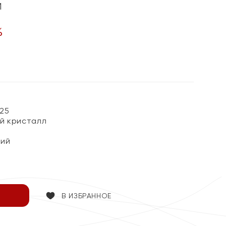
и
%
25
й кристалл
кий
В ИЗБРАННОЕ