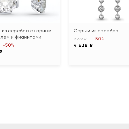
 из серебра с горным
Серьги из серебра
алем и фианитами
-50%
9 276 ₽
-50%
4 638 ₽
 ₽