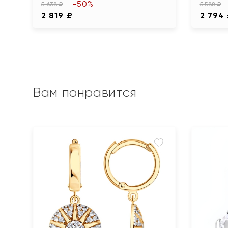
-50%
5 638 ₽
5 588 ₽
2 819 ₽
2 794
Вам понравится