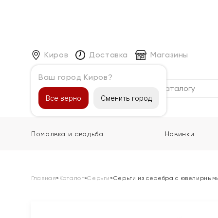
Киров
Доставка
Магазины
Ваш город Киров?
Каталог
Все верно
Сменить город
Помолвка и свадьба
Новинки
Главная
»
Каталог
»
Серьги
»
Серьги из серебра с ювелирным