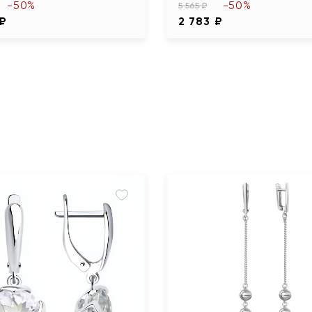
-50%
-50%
5 565 ₽
 ₽
2 783 ₽