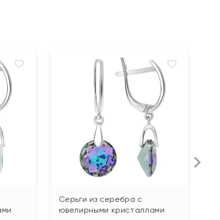
Серьги из серебра с
С
ами
ювелирными кристаллами
ю