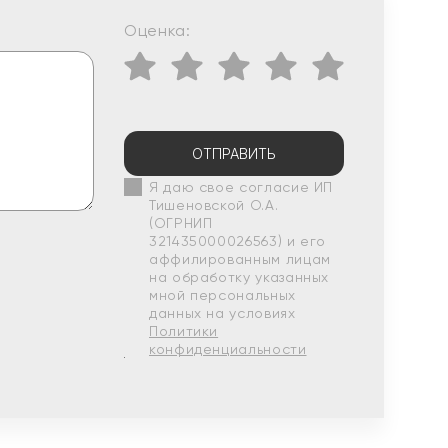
Оценка:
ОТПРАВИТЬ
Я даю свое согласие ИП
Тишеновской О.А.
(ОГРНИП
321435000026563) и его
аффилированным лицам
на обработку указанных
мной персональных
данных на условиях
Политики
конфиденциальности