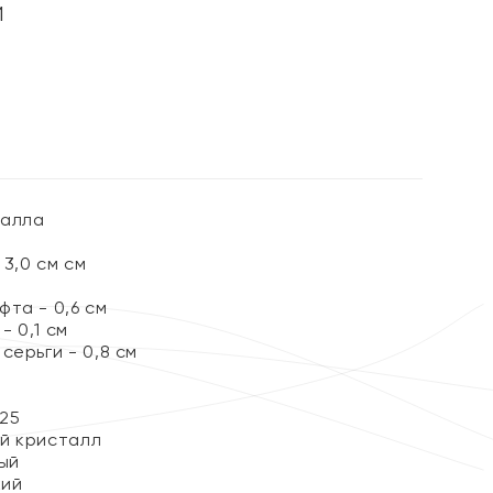
и
талла
3,0 см см
та - 0,6 см
 0,1 см
серьги - 0,8 см
25
й кристалл
ый
кий