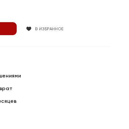
В ИЗБРАННОЕ
шениями
зврат
есяцев