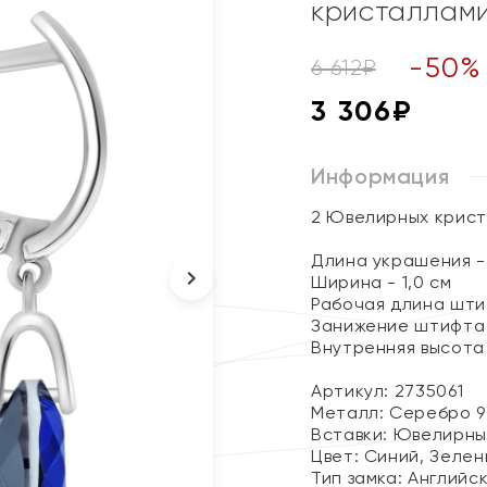
кристаллам
-
50
%
6 612
₽
3 306
₽
Информация
2 Ювелирных крис
Длина украшения - 
Ширина - 1,0 см
Рабочая длина штиф
Занижение штифта -
Внутренняя высота 
Артикул: 2735061
Металл:
Серебро 9
Вставки:
Ювелирны
Цвет:
Синий, Зелен
Тип замка:
Английс