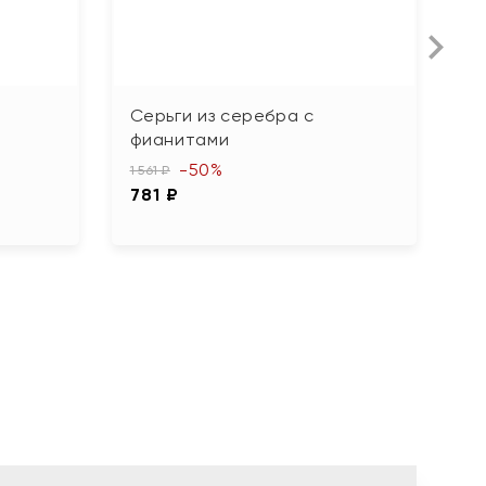
Серьги из серебра с
С
фианитами
ф
-50%
1 561 ₽
4 
781 ₽
2