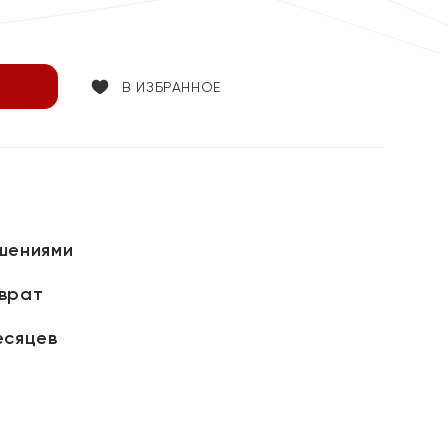
В ИЗБРАННОЕ
шениями
зврат
есяцев