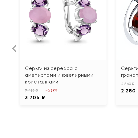
Серьги из серебра с
Серьги
аметистами и ювелирными
грана
кристаллами
4 560 ₽
-50%
2 280
7 412 ₽
3 706 ₽