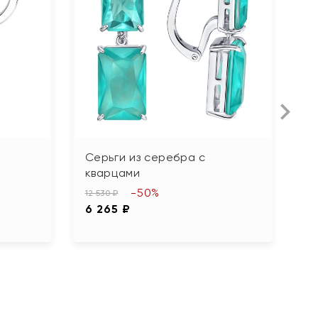
Серьги из серебра с
С
кварцами
3 
-50%
1
12 530 ₽
6 265 ₽