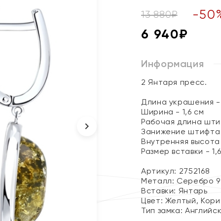
-
50
13 880
₽
6 940
₽
Информация
2 Янтаря пресс.
Длина украшения - 
Ширина - 1,6 см
Рабочая длина штиф
Занижение штифта 
Внутренняя высота с
Размер вставки - 1,6 
Артикул: 2752168
Металл:
Серебро 9
Вставки:
Янтарь
Цвет:
Желтый, Кори
Тип замка:
Английс