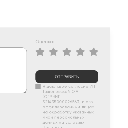
Оценка:
ОТПРАВИТЬ
Я даю свое согласие ИП
Тишеновской О.А.
(ОГРНИП
321435000026563) и его
аффилированным лицам
на обработку указанных
мной персональных
данных на условиях
Политики