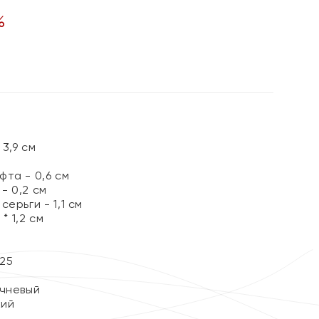
%
3,9 см
та - 0,6 см
- 0,2 см
ерьги - 1,1 см
* 1,2 см
25
чневый
кий