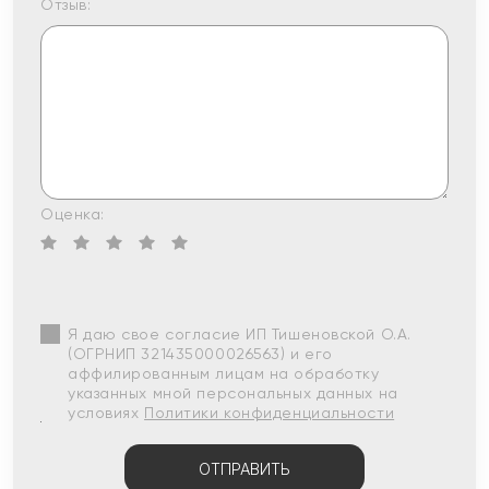
Отзыв:
Оценка:
Я даю свое согласие ИП Тишеновской О.А.
(ОГРНИП 321435000026563) и его
аффилированным лицам на обработку
указанных мной персональных данных на
условиях
Политики конфиденциальности
ОТПРАВИТЬ