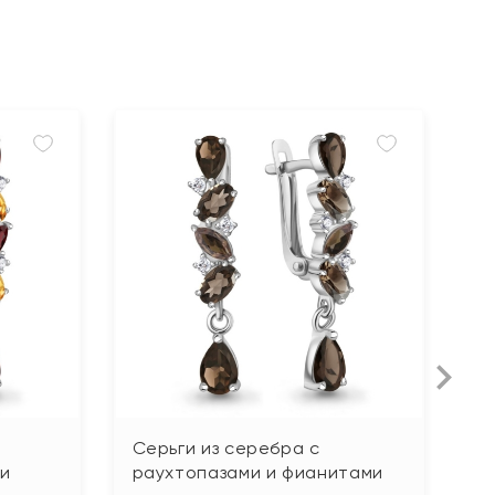
Серьги из серебра с
С
 и
раухтопазами и фианитами
т