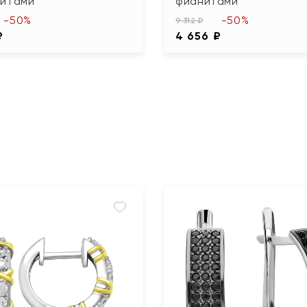
нитами
фианитами
-50%
-50%
9 312 ₽
₽
4 656 ₽