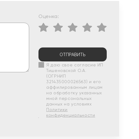
Оценка:
ОТПРАВИТЬ
Я даю свое согласие ИП
Тишеновской О.А.
(ОГРНИП
321435000026563) и его
аффилированным лицам
на обработку указанных
мной персональных
данных на условиях
Политики
конфиденциальности