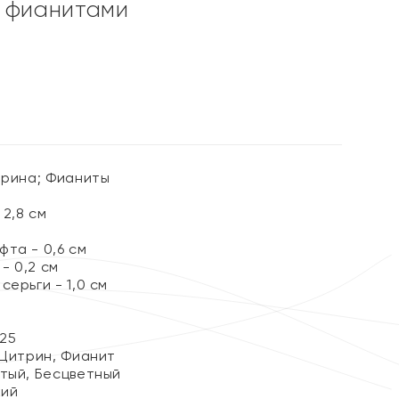
 фианитами
%
трина; Фианиты
2,8 см
та - 0,6 см
- 0,2 см
серьги - 1,0 см
25
 Цитрин, Фианит
тый, Бесцветный
кий