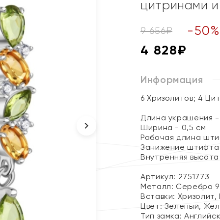
цитринами и
-
50
9 656
₽
4 828
₽
Информация
6 Хризолитов; 4 Ци
Длина украшения - 
Ширина - 0,5 см
Рабочая длина штиф
Занижение штифта 
Внутренняя высота 
Артикул: 2751773
Металл:
Серебро 9
Вставки:
Хризолит,
Цвет:
Зеленый, Жел
Тип замка:
Английс