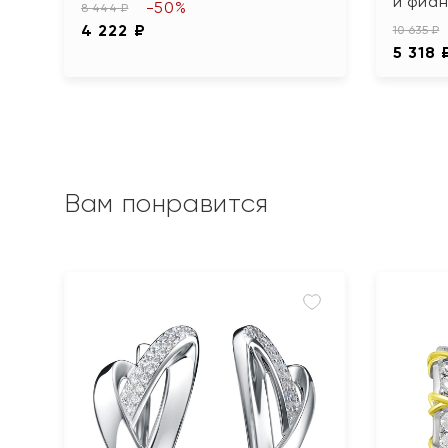
и фиа
-50%
8 444 ₽
4 222 ₽
10 635 ₽
5 318 
Вам понравится