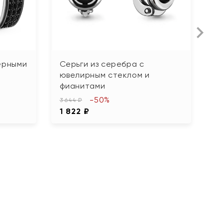
ерными
Серьги из серебра с
С
ювелирным стеклом и
ф
фианитами
4 
-50%
2
3 644 ₽
1 822 ₽