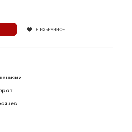
В ИЗБРАННОЕ
шениями
зврат
есяцев