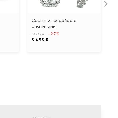
Серьги из серебра с
С
фианитами
ф
-50%
10 989 ₽
8 
5 495 ₽
4