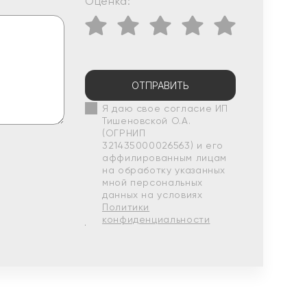
Оценка:
ОТПРАВИТЬ
Я даю свое согласие ИП
Тишеновской О.А.
(ОГРНИП
321435000026563) и его
аффилированным лицам
на обработку указанных
мной персональных
данных на условиях
Политики
конфиденциальности