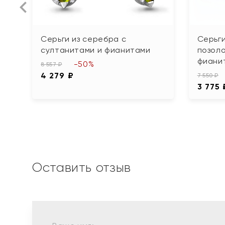
Серьги из серебра с
Серьги
султанитами и фианитами
позоло
фиани
-50%
8 557 ₽
4 279 ₽
7 550 ₽
3 775 
Оставить отзыв