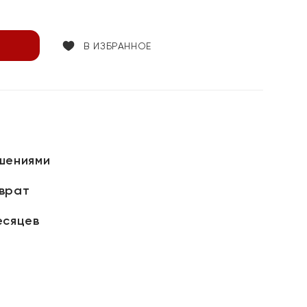
В ИЗБРАННОЕ
шениями
зврат
есяцев