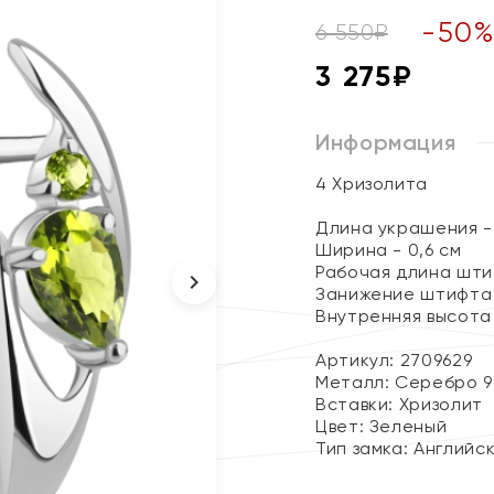
-
50
6 550
₽
3 275
₽
Информация
4 Хризолита
Длина украшения - 
Ширина - 0,6 см
Рабочая длина штиф
Занижение штифта 
Внутренняя высота 
Артикул: 2709629
Металл:
Серебро 9
Вставки:
Хризолит
Цвет:
Зеленый
Тип замка:
Английс