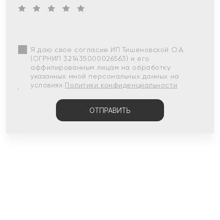
Я даю свое согласие ИП Тишеновской О.А.
(ОГРНИП 321435000026563) и его
аффилированным лицам на обработку
указанных мной персональных данных на
условиях
Политики конфиденциальности
ОТПРАВИТЬ