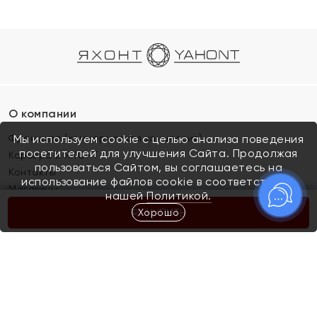
О компании
Франшиза (коммерческая концессия)
Мы используем cookie с целью анализа поведения
посетителей для улучшения Сайта. Продолжая
Карьера в ЯХОНТ
пользоваться Сайтом, вы соглашаетесь на
Контакты
использование файлов cookie в соответствии с
Магазины
нашей
Политикой.
Хорошо
КУПИТЬ
Покупателям
Как определить размер украшения
Киров
Акции
Магазины
Скупка и обмен золота
Отзывы