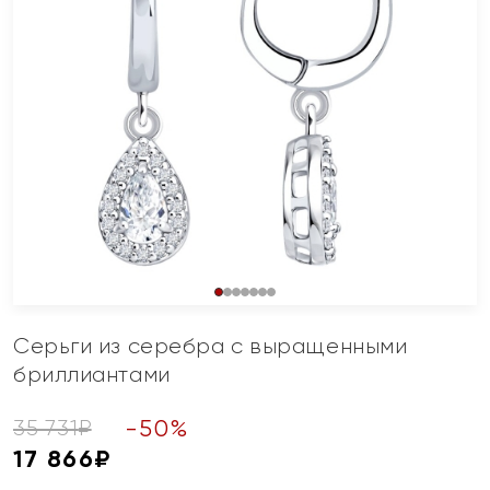
Серьги из серебра с выращенными
бриллиантами
-
50
%
35 731
₽
17 866
₽