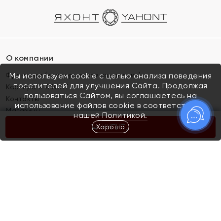
О компании
Франшиза (коммерческая концессия)
Мы используем cookie с целью анализа поведения
посетителей для улучшения Сайта. Продолжая
Карьера в ЯХОНТ
пользоваться Сайтом, вы соглашаетесь на
Контакты
использование файлов cookie в соответствии с
Магазины
нашей
Политикой.
Хорошо
КУПИТЬ
Покупателям
Как определить размер украшения
Киров
Акции
Магазины
Скупка и обмен золота
Отзывы
Электронный подарочный сертификат
Помолвка и свадьба
Правила пользования Электронным
Каталог
подарочным сертификатом «Яхонт»