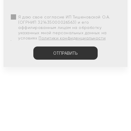
Я даю свое согласие ИП Тишеновской О.А.
(ОГРНИП 321435000026563) и его
аффилированным лицам на обработку
указанных мной персональных данных на
условиях
Политики конфиденциальности
ОТПРАВИТЬ