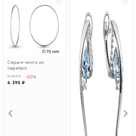
Серьги-конго из
серебра
8 789 ₽
-50%
4 395 ₽