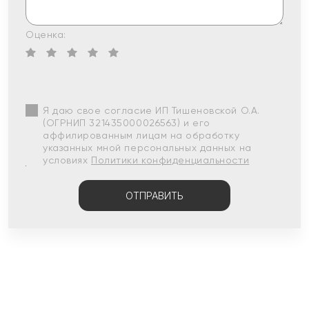
Оценка:
Я даю свое согласие ИП Тишеновской О.А.
(ОГРНИП 321435000026563) и его
аффилированным лицам на обработку
указанных мной персональных данных на
условиях
Политики конфиденциальности
ОТПРАВИТЬ