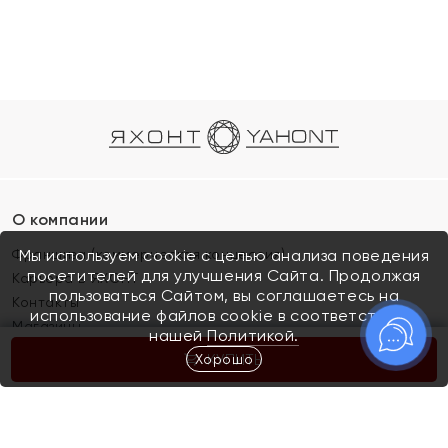
О компании
Франшиза (коммерческая концессия)
Мы используем cookie с целью анализа поведения
посетителей для улучшения Сайта. Продолжая
Карьера в ЯХОНТ
пользоваться Сайтом, вы соглашаетесь на
Контакты
использование файлов cookie в соответствии с
Магазины
нашей
Политикой.
Хорошо
КУПИТЬ
Покупателям
Как определить размер украшения
Киров
Акции