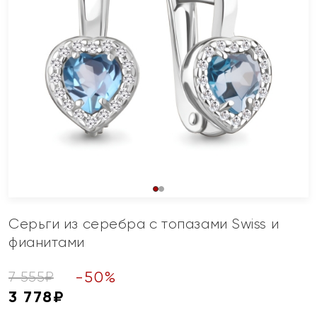
Серьги из серебра с топазами Swiss и
фианитами
-
50
%
7 555
₽
3 778
₽