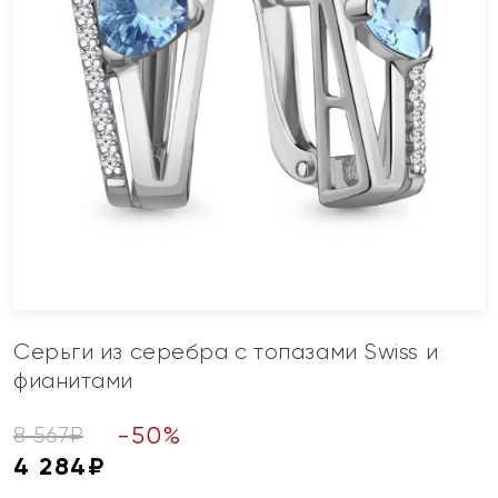
Серьги из серебра с топазами Swiss и
фианитами
-
50
%
8 567
₽
4 284
₽