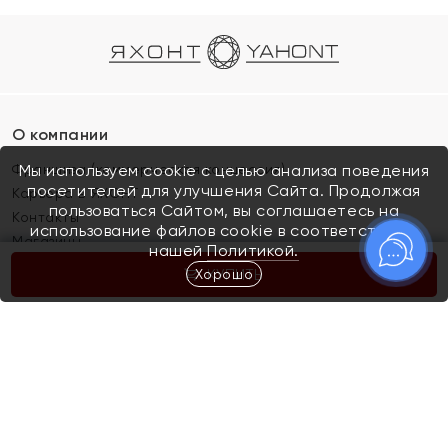
О компании
Франшиза (коммерческая концессия)
Мы используем cookie с целью анализа поведения
посетителей для улучшения Сайта. Продолжая
Карьера в ЯХОНТ
пользоваться Сайтом, вы соглашаетесь на
Контакты
использование файлов cookie в соответствии с
Магазины
нашей
Политикой.
Хорошо
КУПИТЬ
Покупателям
Как определить размер украшения
Киров
Акции
Магазины
Скупка и обмен золота
Отзывы
Электронный подарочный сертификат
Помолвка и свадьба
Правила пользования Электронным