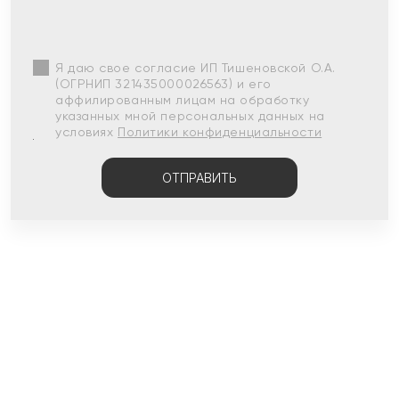
Я даю свое согласие ИП Тишеновской О.А.
(ОГРНИП 321435000026563) и его
аффилированным лицам на обработку
указанных мной персональных данных на
условиях
Политики конфиденциальности
ОТПРАВИТЬ