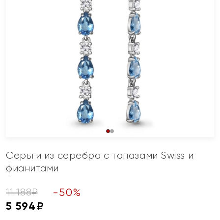
Серьги из серебра с топазами Swiss и
фианитами
-
50
%
11 188
₽
5 594
₽