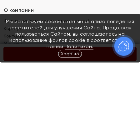
О компании
Франшиза (коммерческая концессия)
Мы используем cookie с целью анализа поведения
посетителей для улучшения Сайта. Продолжая
Карьера в ЯХОНТ
пользоваться Сайтом, вы соглашаетесь на
Контакты
использование файлов cookie в соответствии с
Магазины
нашей
Политикой.
Хорошо
КУПИТЬ
Покупателям
Как определить размер украшения
Киров
Акции
Магазины
Скупка и обмен золота
Отзывы
Электронный подарочный сертификат
Помолвка и свадьба
Правила пользования Электронным
Каталог
подарочным сертификатом «Яхонт»
Новинки
Доставка и оплата
Акции
Скупка и обмен золота