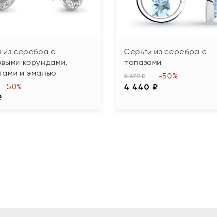
 из серебра с
Серьги из серебра с
овыми корундами,
топазами
тами и эмалью
-50%
8 879 ₽
-50%
4 440 ₽
₽