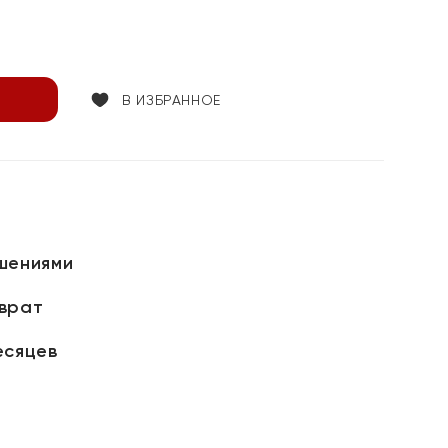
В ИЗБРАННОЕ
шениями
зврат
есяцев