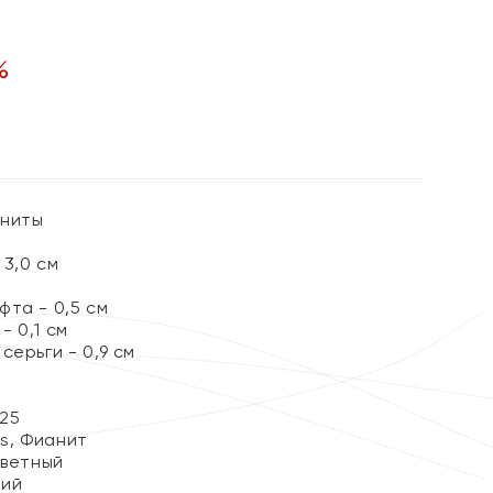
%
аниты
3,0 см
та - 0,5 см
 0,1 см
серьги - 0,9 см
25
ss, Фианит
цветный
кий