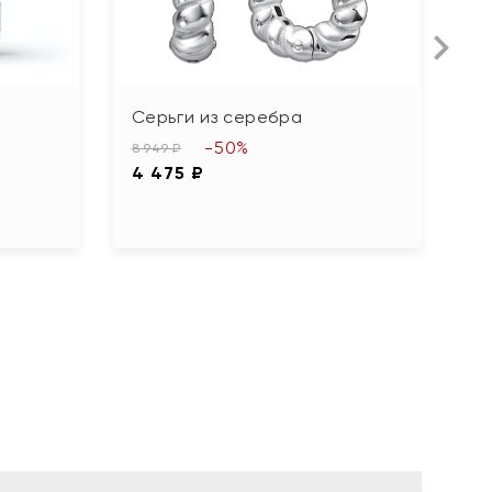
Серьги из серебра
С
ф
-50%
8 949 ₽
4 475 ₽
3 
1