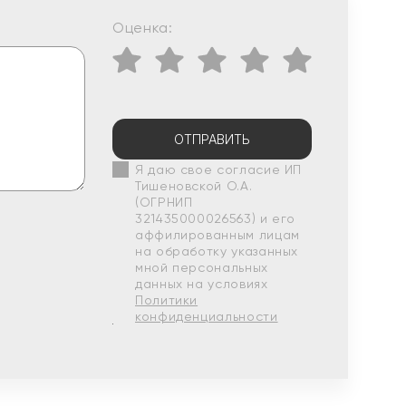
Оценка:
ОТПРАВИТЬ
Я даю свое согласие ИП
Тишеновской О.А.
(ОГРНИП
321435000026563) и его
аффилированным лицам
на обработку указанных
мной персональных
данных на условиях
Политики
конфиденциальности