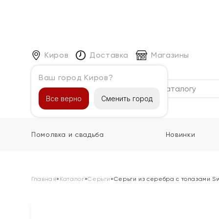
Киров
Доставка
Магазины
Ваш город Киров?
Каталог
Все верно
Сменить город
Помолвка и свадьба
Новинки
Главная
»
Каталог
»
Серьги
»
Серьги из серебра с топазами S