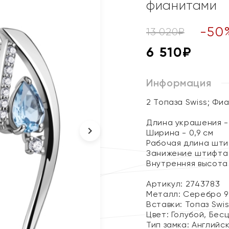
фианитами
-
50
13 020
₽
6 510
₽
Информация
2 Топаза Swiss; Фи
Длина украшения - 
Ширина - 0,9 см
Рабочая длина штиф
Занижение штифта -
Внутренняя высота 
Артикул: 2743783
Металл:
Серебро 9
Вставки:
Топаз Swi
Цвет:
Голубой, Бес
Тип замка:
Английс