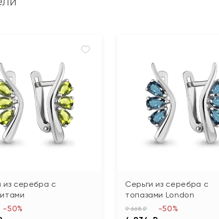
ели
 из серебра с
Серьги из серебра с
литами
топазами London
-50%
-50%
9 668 ₽