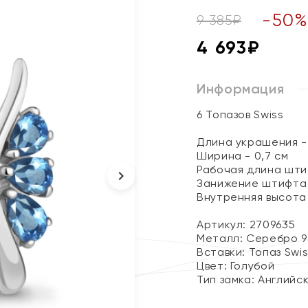
-
50
9 385
₽
4 693
₽
Информация
6 Топазов Swiss
Длина украшения - 
Ширина - 0,7 см
Рабочая длина штиф
Занижение штифта 
Внутренняя высота 
Артикул: 2709635
Металл:
Серебро 9
Вставки:
Топаз Swi
Цвет:
Голубой
Тип замка:
Английс