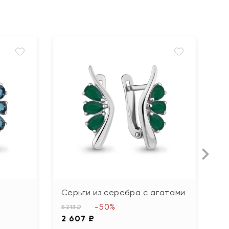
Серьги из серебра с агатами
С
а
-50%
5 213 ₽
2 607 ₽
5 