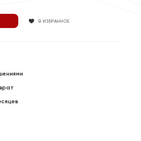
В ИЗБРАННОЕ
шениями
зврат
есяцев