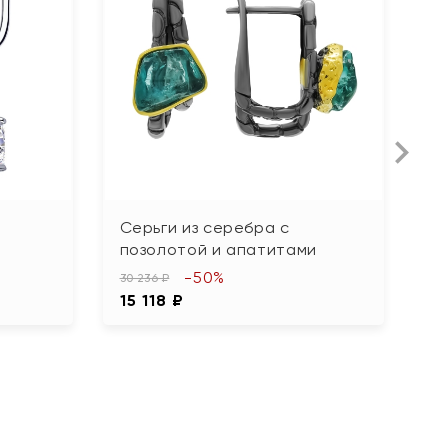
Серьги из серебра с
С
позолотой и апатитами
ф
-50%
30 236 ₽
3 7
15 118 ₽
1