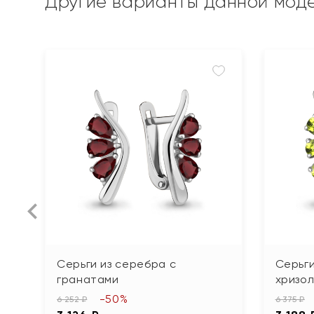
Другие варианты данной мод
Серьги из серебра с
Серьги
гранатами
хризо
-50%
6 252 ₽
6 375 ₽