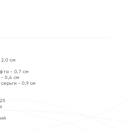
%
2,0 см
та - 0,7 см
- 0,4 см
серьги - 0,9 см
25
ss
кий