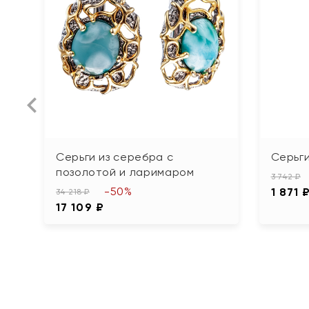
Серьги из серебра с
Серьги
позолотой и ларимаром
3 742 ₽
-50%
1 871 
34 218 ₽
17 109 ₽