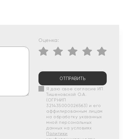
Оценка:
ОТПРАВИТЬ
Я даю свое согласие ИП
Тишеновской О.А.
(ОГРНИП
321435000026563) и его
аффилированным лицам
на обработку указанных
мной персональных
данных на условиях
Политики
конфиденциальности