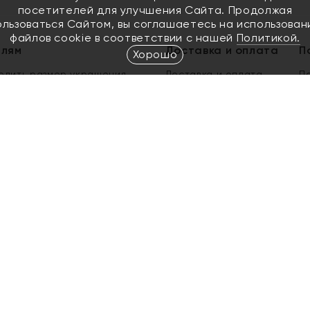
посетителей для улучшения Сайта. Продолжая
ользоваться Сайтом, вы соглашаетесь на использован
файлов cookie в соответствии с нашей
Политикой.
елям
Доставка и оплата
П
Хорошо
елить размер украшения
Доставка и оплата
П
п
обмен золота
ый подарочный сертификат
ользования Электронным
м сертификатом «Яхонт»