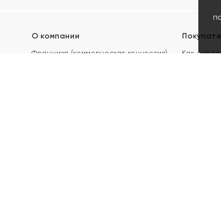
п
О компании
Покупат
Франшиза (коммерческая концессия)
Как опред
Карьера в ЯХОНТ
Акции
Контакты
Скупка и 
Магазины
Отзывы
Электронн
Правила п
подарочны