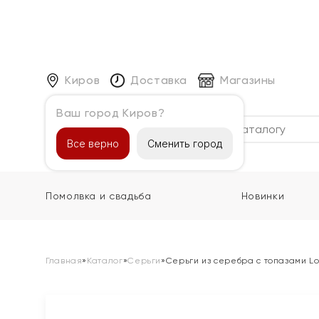
Киров
Доставка
Магазины
Ваш город Киров?
Каталог
Все верно
Сменить город
Помолвка и свадьба
Новинки
Главная
»
Каталог
»
Серьги
»
Серьги из серебра с топазами L