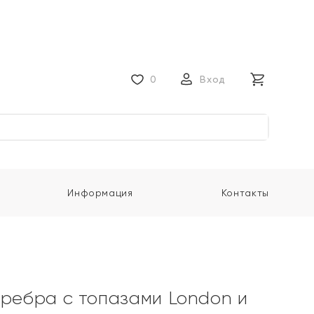
0
Вход
Информация
Контакты
еребра с топазами London и