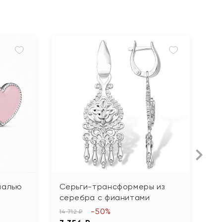
малью
Серьги-трансформеры из
С
серебра с фианитами
ч
-50%
14 712 ₽
17