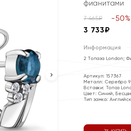
фианитами
-
50
7 465
₽
3 733
₽
Информация
2 Топаза London; 
Артикул: 157367
Металл:
Серебро 9
Вставки:
Топаз Lon
Цвет:
Синий, Бесцв
Тип замка:
Английс
КУПИТЬ