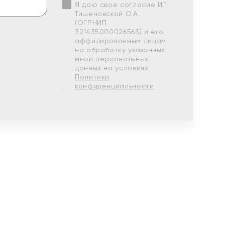
Я даю свое согласие ИП
Тишеновской О.А.
(ОГРНИП
321435000026563) и его
аффилированным лицам
на обработку указанных
мной персональных
данных на условиях
Политики
конфиденциальности