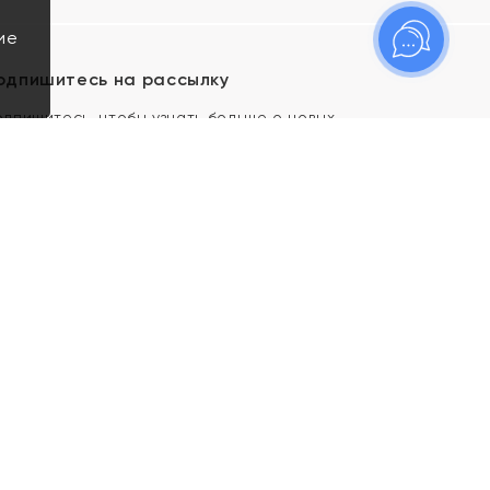
ие
одпишитесь на рассылку
одпишитесь, чтобы узнать больше о новых
оступлениях, новостях и спецпредложениях Яхонт!
Я даю свое согласие ИП Тишеновской О.А.
(ОГРНИП 321435000026563) и его
аффилированным лицам на обработку указанных
мной персональных данных на условиях
Политики
конфиденциальности