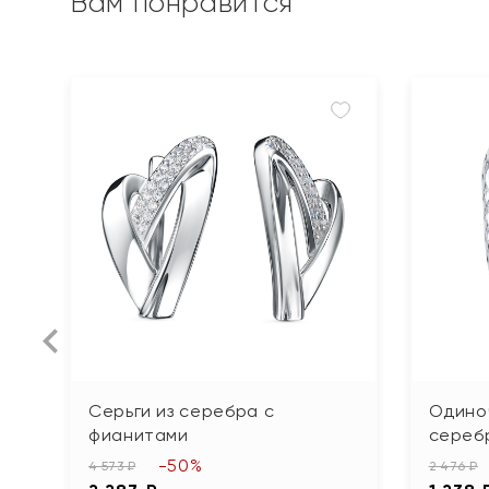
Вам понравится
Серьги из серебра с
Одиноч
фианитами
сереб
-50%
4 573 ₽
2 476 ₽