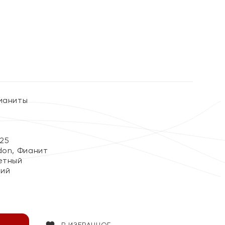
%
Фианиты
25
don, Фианит
етный
кий
В ИЗБРАННОЕ