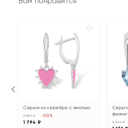
Вам понравится
Серьги из серебра с эмалью
Серьги
фиани
-50%
3 587 ₽
1 794 ₽
2 344 ₽