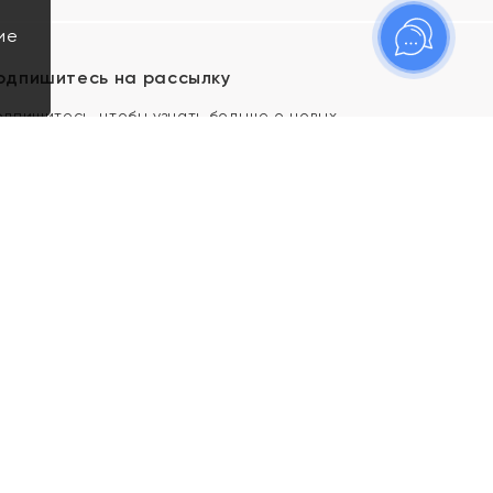
ие
одпишитесь на рассылку
одпишитесь, чтобы узнать больше о новых
оступлениях, новостях и спецпредложениях Яхонт!
Я даю свое согласие ИП Тишеновской О.А.
(ОГРНИП 321435000026563) и его
аффилированным лицам на обработку указанных
мной персональных данных на условиях
Политики
конфиденциальности