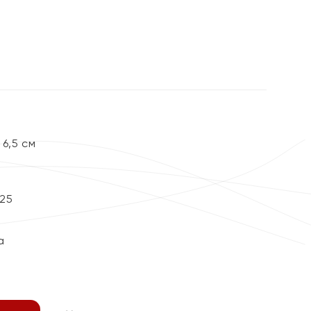
6,5 см
25
а