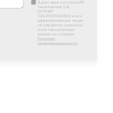
Я даю свое согласие ИП
Тишеновской О.А.
(ОГРНИП
321435000026563) и его
аффилированным лицам
на обработку указанных
мной персональных
данных на условиях
Политики
конфиденциальности