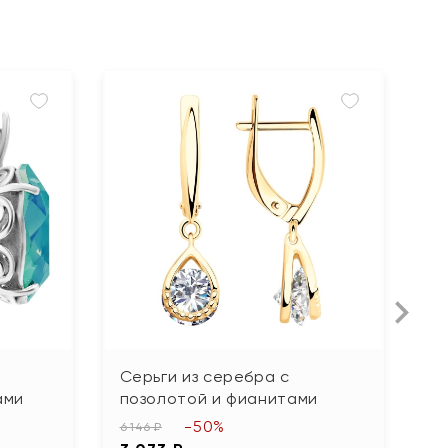
Серьги из серебра с
С
ами
позолотой и фианитами
ф
-50%
6 146 ₽
4 