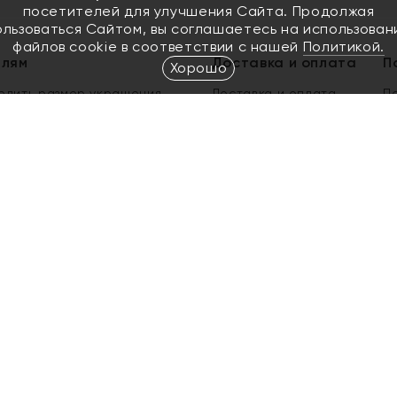
посетителей для улучшения Сайта. Продолжая
ользоваться Сайтом, вы соглашаетесь на использован
файлов cookie в соответствии с нашей
Политикой.
елям
Доставка и оплата
П
Хорошо
елить размер украшения
Доставка и оплата
П
п
обмен золота
ый подарочный сертификат
ользования Электронным
м сертификатом «Яхонт»