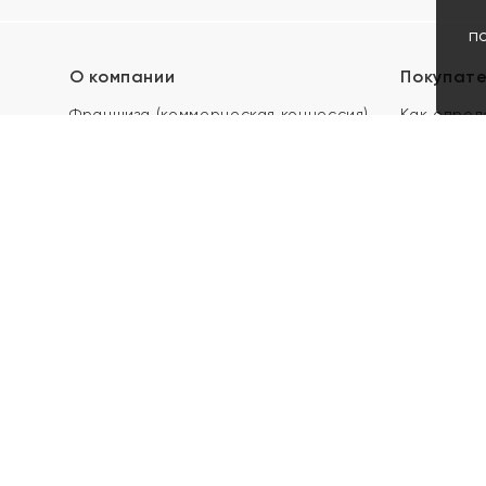
п
О компании
Покупат
Франшиза (коммерческая концессия)
Как опред
Карьера в ЯХОНТ
Акции
Контакты
Скупка и 
Магазины
Отзывы
Электронн
Правила п
подарочны