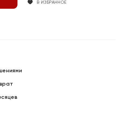
В ИЗБРАННОЕ
шениями
зврат
есяцев