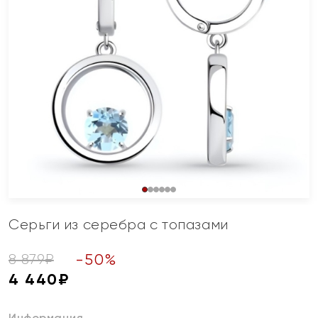
Серьги из серебра с топазами
-
50
%
8 879
₽
4 440
₽
Информация