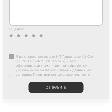
Оценка:
Я даю свое согласие ИП Тишеновской О.А.
(ОГРНИП 321435000026563) и его
аффилированным лицам на обработку
указанных мной персональных данных на
условиях
Политики конфиденциальности
ОТПРАВИТЬ