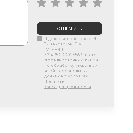
ОТПРАВИТЬ
Я даю свое согласие ИП
Тишеновской О.А.
(ОГРНИП
321435000026563) и его
аффилированным лицам
на обработку указанных
мной персональных
данных на условиях
Политики
конфиденциальности