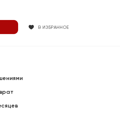
В ИЗБРАННОЕ
шениями
зврат
есяцев