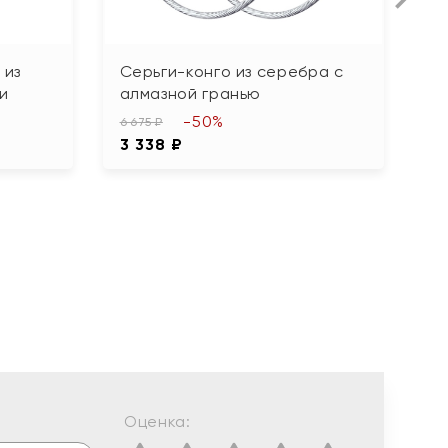
 из
Серьги-конго из серебра с
С
и
алмазной гранью
ф
-50%
6 675 ₽
9 
3 338 ₽
4
Оценка: