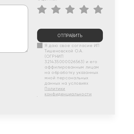
ОТПРАВИТЬ
Я даю свое согласие ИП
Тишеновской О.А.
(ОГРНИП
321435000026563) и его
аффилированным лицам
на обработку указанных
мной персональных
данных на условиях
Политики
конфиденциальности