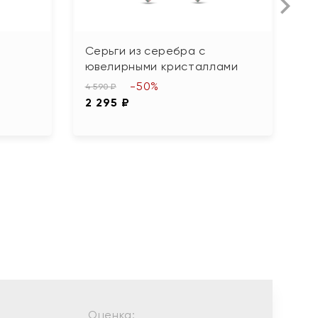
Серьги из серебра с
С
ювелирными кристаллами
ж
-50%
4 590 ₽
8 
2 295 ₽
4
Оценка: