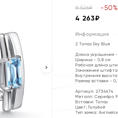
-
50
8 526
₽
4 263
₽
Информация
2 Топаз Sky Blue
Длина украшения - 
Ширина - 0,8 см
Рабочая длина штиф
Занижение штифта 
Внутренняя высота 
Размер вставки - 0,7
Артикул: 2734674
Металл:
Серебро 9
Вставки:
Топаз
Цвет:
Голубой
Тип замка:
Английс