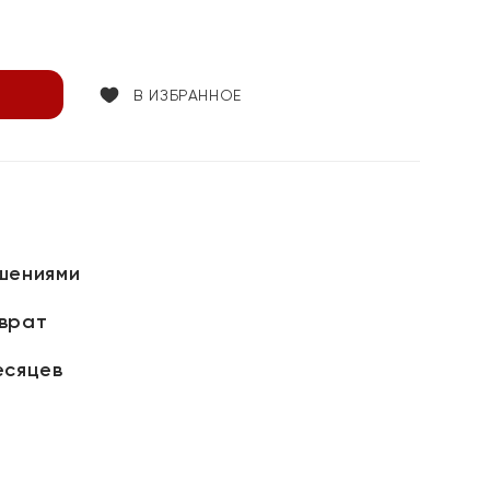
В ИЗБРАННОЕ
шениями
зврат
есяцев