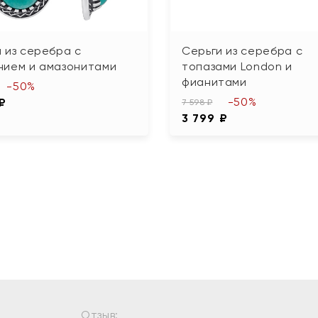
 из серебра с
Серьги из серебра с
нием и амазонитами
топазами London и
фианитами
-50%
-50%
 ₽
7 598 ₽
3 799 ₽
Отзыв: