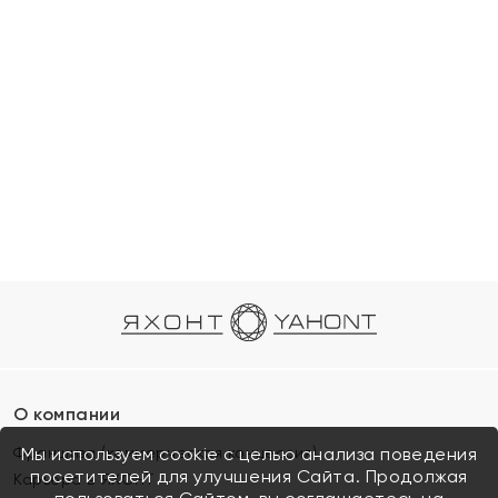
О компании
Франшиза (коммерческая концессия)
Мы используем cookie с целью анализа поведения
посетителей для улучшения Сайта. Продолжая
Карьера в ЯХОНТ