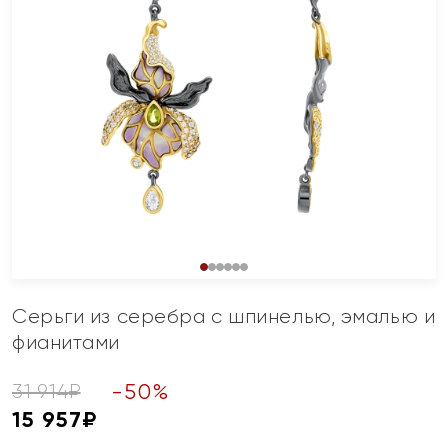
Серьги из серебра с шпинелью, эмалью и
фианитами
-
50
%
31 914
₽
15 957
₽