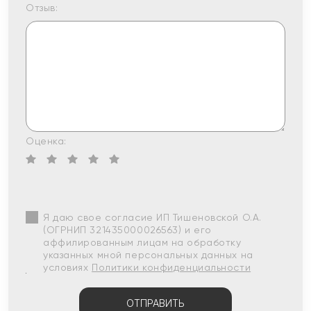
Отзыв:
Оценка:
Я даю свое согласие ИП Тишеновской О.А.
(ОГРНИП 321435000026563) и его
аффилированным лицам на обработку
указанных мной персональных данных на
условиях
Политики конфиденциальности
ОТПРАВИТЬ