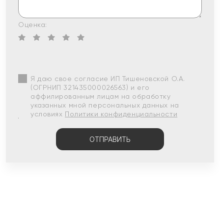
Оценка:
Я даю свое согласие ИП Тишеновской О.А.
(ОГРНИП 321435000026563) и его
аффилированным лицам на обработку
указанных мной персональных данных на
условиях
Политики конфиденциальности
ОТПРАВИТЬ