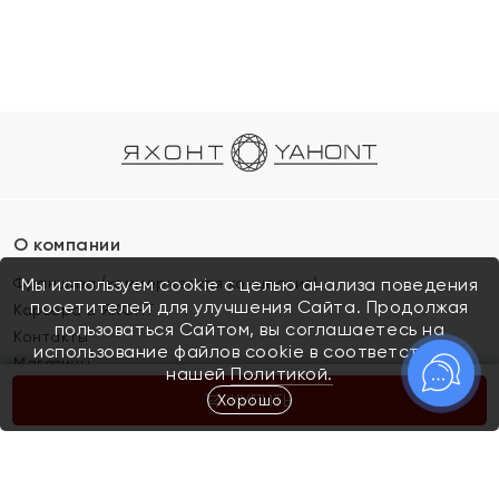
О компании
Франшиза (коммерческая концессия)
Мы используем cookie с целью анализа поведения
посетителей для улучшения Сайта. Продолжая
Карьера в ЯХОНТ
пользоваться Сайтом, вы соглашаетесь на
Контакты
использование файлов cookie в соответствии с
Магазины
нашей
Политикой.
Хорошо
КУПИТЬ
Покупателям
Как определить размер украшения
Киров
Акции