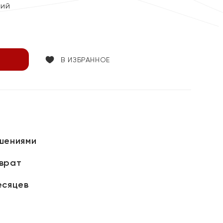
кий
В ИЗБРАННОЕ
шениями
зврат
есяцев