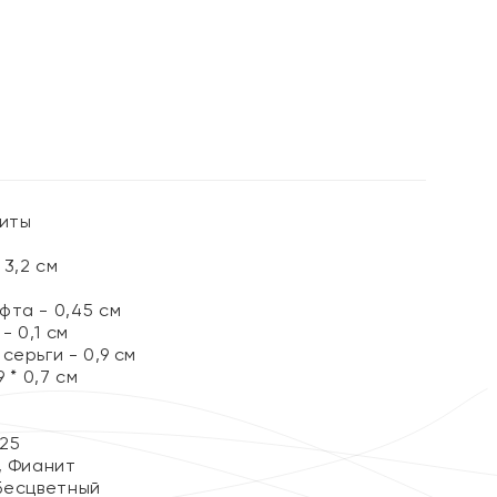
%
ниты
3,2 см
фта - 0,45 см
 0,1 см
серьги - 0,9 см
 * 0,7 см
25
, Фианит
Бесцветный