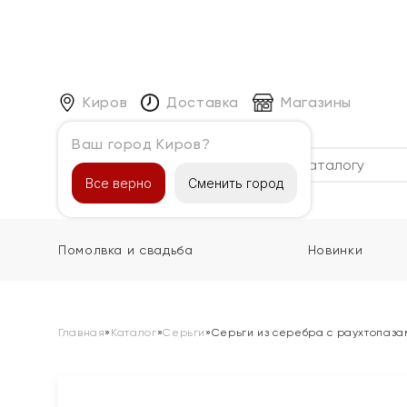
Киров
Доставка
Магазины
Ваш город Киров?
Каталог
Все верно
Сменить город
Помолвка и свадьба
Новинки
Главная
»
Каталог
»
Серьги
»
Серьги из серебра с раухтопаза