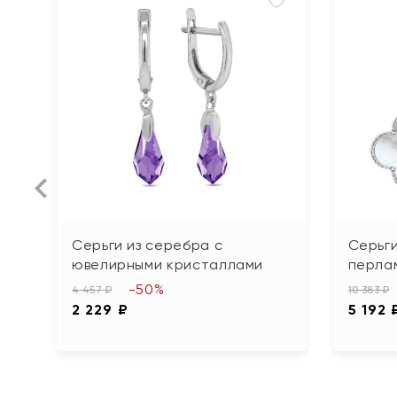
Серьги из серебра с
Серьги
ювелирными кристаллами
перла
-50%
4 457 ₽
10 383 ₽
2 229 ₽
5 192 