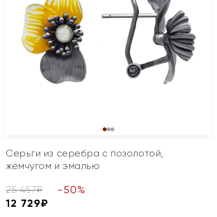
Серьги из серебра с позолотой,
жемчугом и эмалью
-
50
%
25 457
₽
12 729
₽