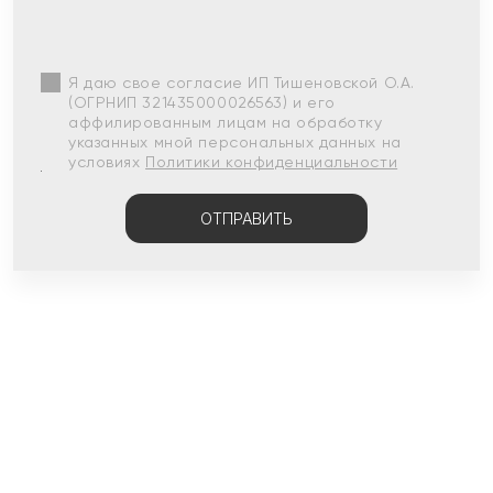
Я даю свое согласие ИП Тишеновской О.А.
(ОГРНИП 321435000026563) и его
аффилированным лицам на обработку
указанных мной персональных данных на
условиях
Политики конфиденциальности
ОТПРАВИТЬ