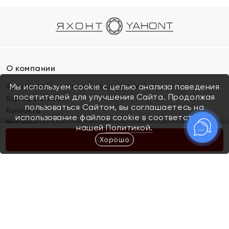
О компании
Франшиза (коммерческая концессия)
Мы используем cookie с целью анализа поведения
посетителей для улучшения Сайта. Продолжая
Карьера в ЯХОНТ
пользоваться Сайтом, вы соглашаетесь на
Контакты
использование файлов cookie в соответствии с
Магазины
нашей
Политикой.
Хорошо
КУПИТЬ
Покупателям
Как определить размер украшения
Киров
Акции
Магазины
Скупка и обмен золота
Отзывы
Электронный подарочный сертификат
Помолвка и свадьба
Правила пользования Электронным