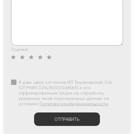
Оценка:
Я даю свое согласие ИП Тишеновской О.А.
(ОГРНИП 321435000026563) и его
аффилированным лицам на обработку
указанных мной персональных данных на
условиях
Политики конфиденциальности
ОТПРАВИТЬ