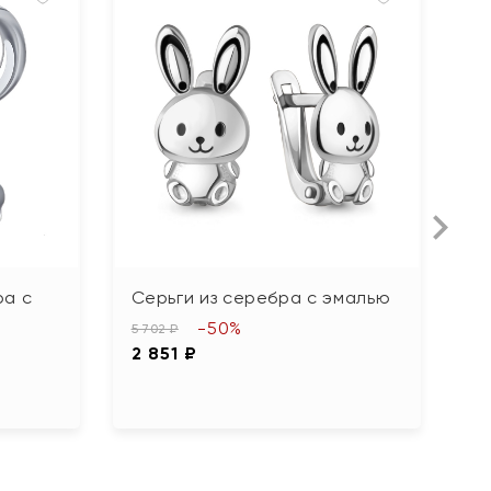
ра с
Серьги из серебра с эмалью
С
т
-50%
5 702 ₽
2 851 ₽
7 
3