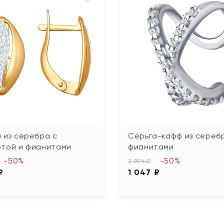
 из серебра с
Серьга-кафф из сереб
отой и фианитами
фианитами
-50%
-50%
2 094 ₽
₽
1 047 ₽