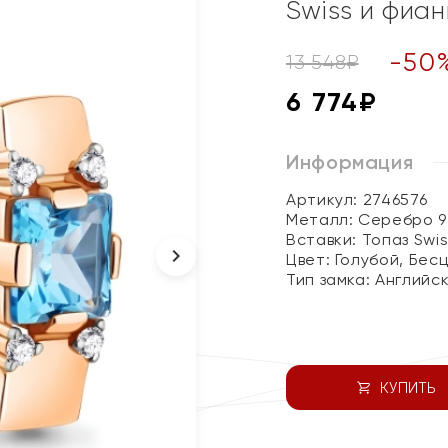
Swiss и фиа
-
50
13 548
₽
6 774
₽
Информация
Артикул: 2746576
Металл:
Серебро 9
Вставки:
Топаз Swi
Цвет:
Голубой, Бес
Тип замка:
Английс
КУПИТЬ