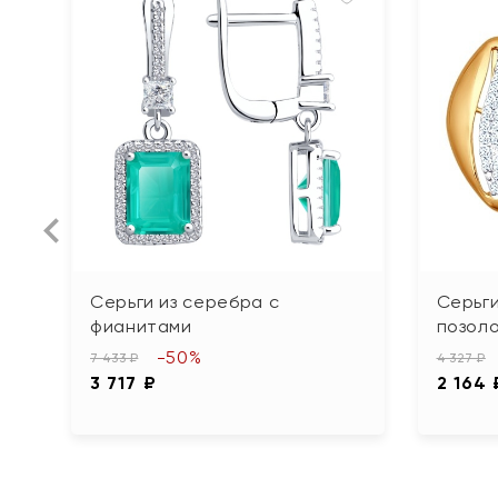
Серьги из серебра с
Серьги
фианитами
позол
-50%
7 433 ₽
4 327 ₽
3 717 ₽
2 164 