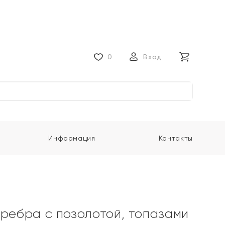
0
Вход
Информация
Контакты
еребра с позолотой, топазами