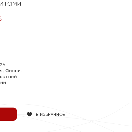
нитами
%
25
ss, Фианит
цветный
кий
В ИЗБРАННОЕ