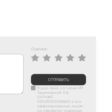
Оценка:
ОТПРАВИТЬ
Я даю свое согласие ИП
Тишеновской О.А.
(ОГРНИП
321435000026563) и его
аффилированным лицам
на обработку указанных